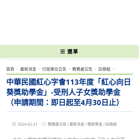
跳
轉
國立光復高級商工職業學校 National Kuangfu Commercial and Industrial
至
Vocational High School
主
要
內
容
選單
首頁
>
最新消息
>
行政單位公告
>
教務處公告
>
註冊組
>
中華民國紅心字會113年度「紅心向日
葵獎助學金」-受刑人子女獎助學金
（申請期間：即日起至4月30日止）
Post
Post
2024-02-21
教務處公告
/
最新消息
/
獎助學金
/
註冊組
last
category:
modified: