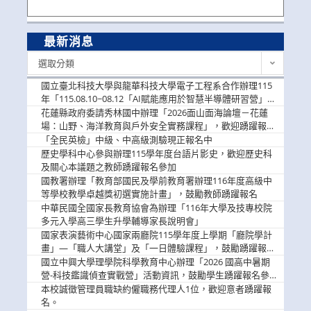
最新消息
最
選取分類
新
消
國立臺北科技大學與龍華科技大學電子工程系合作辦理115
息
年「115.08.10~08.12「AI賦能應用於智慧半導體研習營」，
歡迎學生踴躍報名參加
花蓮縣政府委請秀林國中辦理「2026面山面海論壇－花蓮
場：山野、海洋教育與戶外安全實務課程」，歡迎踴躍報名
參加
「全民英檢」中級、中高級測驗現正報名中
歷史學科中心參與辦理115學年度台語片影史，歡迎歷史科
及關心本議題之教師踴躍報名參加
國教署辦理「教育部國民及學前教育署辦理116年度高級中
等學校教學卓越獎初選實施計畫」，鼓勵教師踴躍報名
中華民國全國家長教育協會為辦理「116年大學及技專校院
多元入學高三學生升學輔導家長說明會」
國家表演藝術中心國家兩廳院115學年度上學期「廳院學計
畫」—「職人大講堂」及「一日體驗課程」，鼓勵踴躍報名
參與。
國立中興大學理學院科學教育中心辦理「2026 國高中暑期
營-科技鑑識偵查實戰營」活動資訊，鼓勵學生踴躍報名參
加。
本校誠徵管理員職缺約僱職務代理人1位，歡迎意者踴躍報
名。