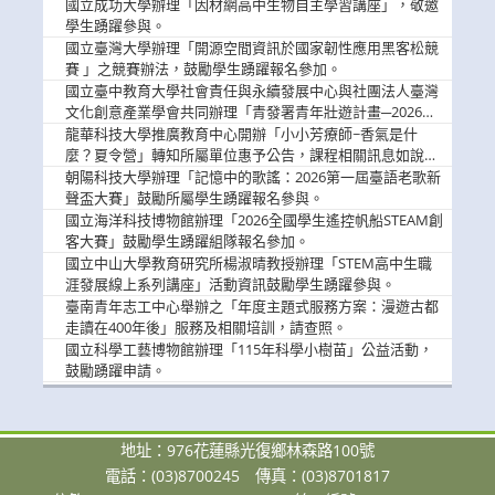
國立成功大學辦理「因材網高中生物自主學習講座」，敬邀
學生踴躍參與。
國立臺灣大學辦理「開源空間資訊於國家韌性應用黑客松競
賽 」之競賽辦法，鼓勵學生踴躍報名參加。
國立臺中教育大學社會責任與永續發展中心與社團法人臺灣
文化創意產業學會共同辦理「青發署青年壯遊計畫─2026臺
中舊城都市建築文化體驗」活動，敬邀學生踴躍報名參加，
龍華科技大學推廣教育中心開辦「小小芳療師~香氣是什
公告周知。
麼？夏令營」轉知所屬單位惠予公告，課程相關訊息如說
明。
朝陽科技大學辦理「記憶中的歌謠：2026第一屆臺語老歌新
聲盃大賽」鼓勵所屬學生踴躍報名參與。
國立海洋科技博物館辦理「2026全國學生遙控帆船STEAM創
客大賽」鼓勵學生踴躍組隊報名參加。
國立中山大學教育研究所楊淑晴教授辦理「STEM高中生職
涯發展線上系列講座」活動資訊鼓勵學生踴躍參與。
臺南青年志工中心舉辦之「年度主題式服務方案：漫遊古都
走讀在400年後」服務及相關培訓，請查照。
國立科學工藝博物館辦理「115年科學小樹苗」公益活動，
鼓勵踴躍申請。
地址：976花蓮縣光復鄉林森路100號
電話：(03)8700245
傳真：(03)8701817