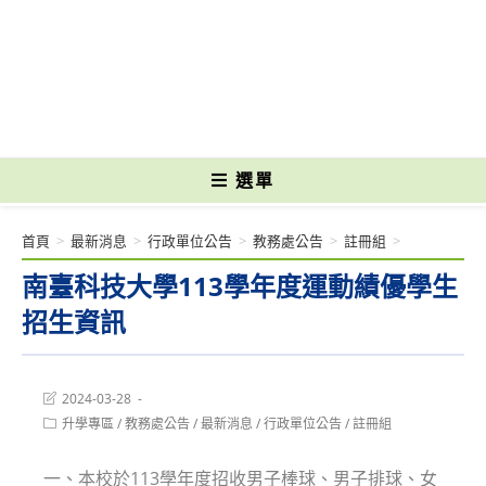
跳
轉
國立光復高級商工職業學校 National Kuangfu Commercial and Industrial
至
Vocational High School
主
要
內
容
選單
首頁
>
最新消息
>
行政單位公告
>
教務處公告
>
註冊組
>
南臺科技大學113學年度運動績優學生
招生資訊
Post
2024-03-28
last
Post
升學專區
/
教務處公告
/
最新消息
/
行政單位公告
/
註冊組
modified:
category:
一、本校於113學年度招收男子棒球、男子排球、女