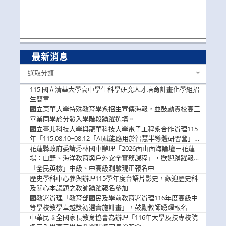
最新消息
最
選取分類
新
消
115 國立清華大學高中學生科學研究人才培育計畫化學組招
息
生簡章
國立東華大學特殊教育學系招生宣傳海報，並鼓勵貴校高三
畢業同學於分發入學階段踴躍選填。
國立臺北科技大學與龍華科技大學電子工程系合作辦理115
年「115.08.10~08.12「AI賦能應用於智慧半導體研習營」，
歡迎學生踴躍報名參加
花蓮縣政府委請秀林國中辦理「2026面山面海論壇－花蓮
場：山野、海洋教育與戶外安全實務課程」，歡迎踴躍報名
參加
「全民英檢」中級、中高級測驗現正報名中
歷史學科中心參與辦理115學年度台語片影史，歡迎歷史科
及關心本議題之教師踴躍報名參加
國教署辦理「教育部國民及學前教育署辦理116年度高級中
等學校教學卓越獎初選實施計畫」，鼓勵教師踴躍報名
中華民國全國家長教育協會為辦理「116年大學及技專校院