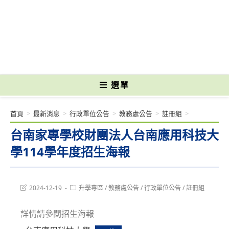
跳
轉
國立光復高級商工職業學校 National Kuangfu Commercial and Industrial
至
Vocational High School
主
要
內
容
選單
首頁
>
最新消息
>
行政單位公告
>
教務處公告
>
註冊組
>
台南家專學校財團法人台南應用科技大
學114學年度招生海報
Post
Post
2024-12-19
升學專區
/
教務處公告
/
行政單位公告
/
註冊組
last
category:
modified:
詳情請參閱招生海報