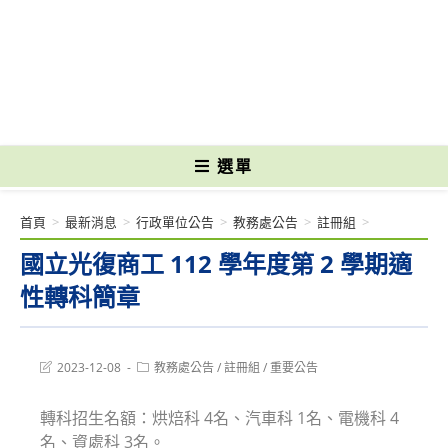
跳
轉
國立光復高級商工職業學校 National Kuangfu Commercial and Industrial
至
Vocational High School
主
要
內
容
選單
首頁
>
最新消息
>
行政單位公告
>
教務處公告
>
註冊組
>
國立光復商工 112 學年度第 2 學期適
性轉科簡章
Post
Post
2023-12-08
教務處公告
/
註冊組
/
重要公告
last
category:
modified:
轉科招生名額：烘焙科 4名、汽車科 1名、電機科 4
名、資處科 3名。