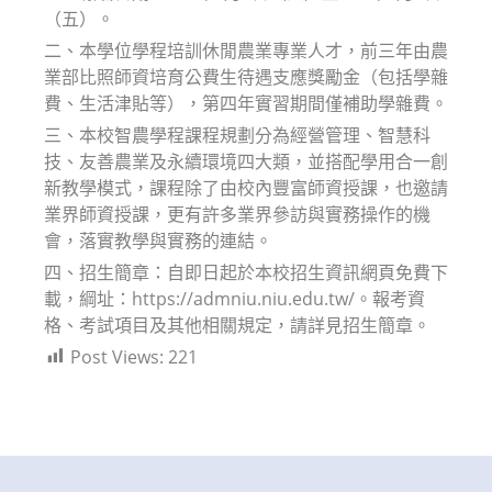
（五）。
二、本學位學程培訓休閒農業專業人才，前三年由農
業部比照師資培育公費生待遇支應獎勵金（包括學雜
費、生活津貼等），第四年實習期間僅補助學雜費。
三、本校智農學程課程規劃分為經營管理、智慧科
技、友善農業及永續環境四大類，並搭配學用合一創
新教學模式，課程除了由校內豐富師資授課，也邀請
業界師資授課，更有許多業界參訪與實務操作的機
會，落實教學與實務的連結。
四、招生簡章：自即日起於本校招生資訊網頁免費下
載，綱址：https://admniu.niu.edu.tw/。報考資
格、考試項目及其他相關規定，請詳見招生簡章。
Post Views:
221