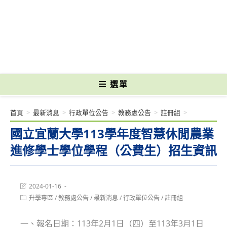
跳
轉
國立光復高級商工職業學校 National Kuangfu Commercial and Industrial
至
Vocational High School
主
要
內
容
選單
首頁
>
最新消息
>
行政單位公告
>
教務處公告
>
註冊組
>
國立宜蘭大學113學年度智慧休閒農業
進修學士學位學程（公費生）招生資訊
Post
2024-01-16
last
Post
升學專區
/
教務處公告
/
最新消息
/
行政單位公告
/
註冊組
modified:
category:
一、報名日期：113年2月1日（四）至113年3月1日