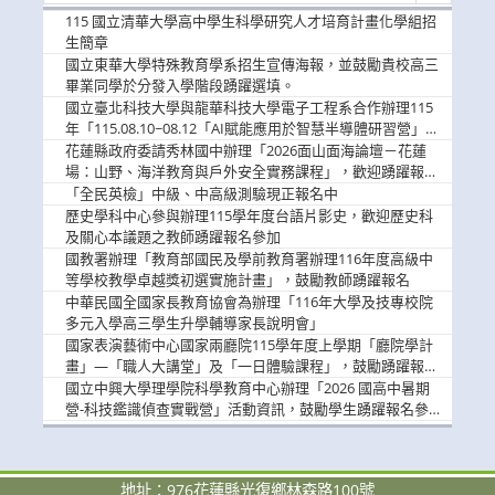
消
115 國立清華大學高中學生科學研究人才培育計畫化學組招
息
生簡章
國立東華大學特殊教育學系招生宣傳海報，並鼓勵貴校高三
畢業同學於分發入學階段踴躍選填。
國立臺北科技大學與龍華科技大學電子工程系合作辦理115
年「115.08.10~08.12「AI賦能應用於智慧半導體研習營」，
歡迎學生踴躍報名參加
花蓮縣政府委請秀林國中辦理「2026面山面海論壇－花蓮
場：山野、海洋教育與戶外安全實務課程」，歡迎踴躍報名
參加
「全民英檢」中級、中高級測驗現正報名中
歷史學科中心參與辦理115學年度台語片影史，歡迎歷史科
及關心本議題之教師踴躍報名參加
國教署辦理「教育部國民及學前教育署辦理116年度高級中
等學校教學卓越獎初選實施計畫」，鼓勵教師踴躍報名
中華民國全國家長教育協會為辦理「116年大學及技專校院
多元入學高三學生升學輔導家長說明會」
國家表演藝術中心國家兩廳院115學年度上學期「廳院學計
畫」—「職人大講堂」及「一日體驗課程」，鼓勵踴躍報名
參與。
國立中興大學理學院科學教育中心辦理「2026 國高中暑期
營-科技鑑識偵查實戰營」活動資訊，鼓勵學生踴躍報名參
加。
地址：976花蓮縣光復鄉林森路100號