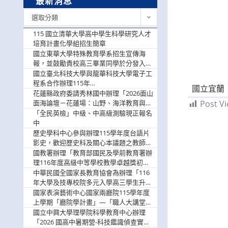
最新消息
最
選取分類
新
消
115 國立清華大學高中學生科學研究人才
息
培育計畫化學組招生簡章
國立東華大學特殊教育學系招生宣傳海
報，並鼓勵貴校高三畢業同學於分發入學
階段踴躍選填。
國立臺北科技大學與龍華科技大學電子工
程系合作辦理115年
國立宜蘭
「115.08.10~08.12「AI賦能應用於智慧半
花蓮縣政府委請秀林國中辦理「2026面山
導體研習營」，歡迎學生踴躍報名參加
面海論壇－花蓮場：山野、海洋教育與戶
Post Vi
外安全實務課程」，歡迎踴躍報名參加
「全民英檢」中級、中高級測驗現正報名
中
歷史學科中心參與辦理115學年度台語片
影史，歡迎歷史科及關心本議題之教師踴
躍報名參加
國教署辦理「教育部國民及學前教育署辦
理116年度高級中等學校教學卓越獎初選
實施計畫」，鼓勵教師踴躍報名
中華民國全國家長教育協會為辦理「116
年大學及技專校院多元入學高三學生升學
輔導家長說明會」
國家表演藝術中心國家兩廳院115學年度
上學期「廳院學計畫」—「職人大講堂」
及「一日體驗課程」，鼓勵踴躍報名參
國立中興大學理學院科學教育中心辦理
與。
「2026 國高中暑期營-科技鑑識偵查實戰