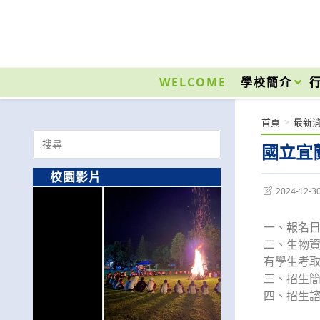
跳
轉
至
國立光復高級商工職業學校 National Kuangfu Commercial and Industrial Vocati
主
要
WELCOME
學校簡介
內
容
首頁
>
最新
Search
國立宜
for:
校園影片
Post
2024-12-3
last
modified:
一、報名日
二、生物資
有學生考取
三、招生簡章自
四、招生諮詢