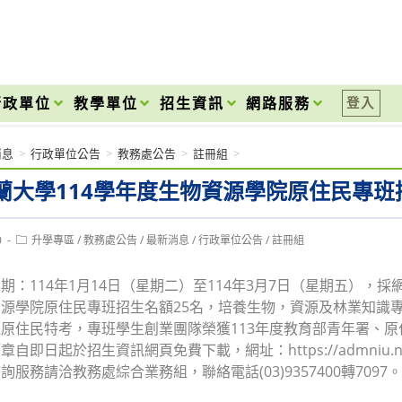
onal High School
行政單位
教學單位
招生資訊
網路服務
登入
消息
>
行政單位公告
>
教務處公告
>
註冊組
>
蘭大學114學年度生物資源學院原住民專班
Post
0
升學專區
/
教務處公告
/
最新消息
/
行政單位公告
/
註冊組
category:
期：114年1月14日（星期二）至114年3月7日（星期五）
源學院原住民專班招生名額25名，培養生物，資源及林業知識
原住民特考，專班學生創業團隊榮獲113年度教育部青年署、
即日起於招生資訊網頁免費下載，網址：https://admniu.niu.edu.
服務請洽教務處綜合業務組，聯絡電話(03)9357400轉7097。