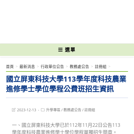
跳
轉
國立光復高級商工職業學校 National Kuangfu Commercial and Industrial
至
Vocational High School
主
要
內
容
選單
首頁
>
最新消息
>
行政單位公告
>
教務處公告
>
註冊組
>
國立屏東科技大學113學年度科技農業
進修學士學位學程公費班招生資訊
Post
Post
2023-12-13
升學專區
/
教務處公告
/
註冊組
last
category:
modified:
一、國立屏東科技大學已於112年11月22日公告113
學年度科技農業進修學士學位學程單獨招生簡章。