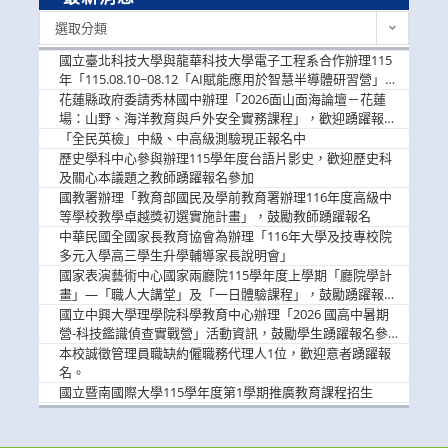
最
選取分類
新
消
國立臺北科技大學與龍華科技大學電子工程系合作辦理115
息
年「115.08.10~08.12「AI賦能應用於智慧半導體研習營」，
歡迎學生踴躍報名參加
花蓮縣政府委請秀林國中辦理「2026面山面海論壇－花蓮
場：山野、海洋教育與戶外安全實務課程」，歡迎踴躍報名
參加
「全民英檢」中級、中高級測驗現正報名中
歷史學科中心參與辦理115學年度台語片影史，歡迎歷史科
及關心本議題之教師踴躍報名參加
國教署辦理「教育部國民及學前教育署辦理116年度高級中
等學校教學卓越獎初選實施計畫」，鼓勵教師踴躍報名
中華民國全國家長教育協會為辦理「116年大學及技專校院
多元入學高三學生升學輔導家長說明會」
國家表演藝術中心國家兩廳院115學年度上學期「廳院學計
畫」—「職人大講堂」及「一日體驗課程」，鼓勵踴躍報名
參與。
國立中興大學理學院科學教育中心辦理「2026 國高中暑期
營-科技鑑識偵查實戰營」活動資訊，鼓勵學生踴躍報名參
加。
本校誠徵管理員職缺約僱職務代理人1位，歡迎意者踴躍報
名。
國立暨南國際大學115學年度第1學期推廣教育課程招生