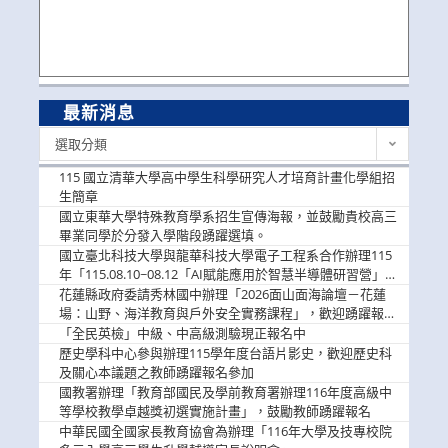
最新消息
最
選取分類
新
消
115 國立清華大學高中學生科學研究人才培育計畫化學組招
息
生簡章
國立東華大學特殊教育學系招生宣傳海報，並鼓勵貴校高三
畢業同學於分發入學階段踴躍選填。
國立臺北科技大學與龍華科技大學電子工程系合作辦理115
年「115.08.10~08.12「AI賦能應用於智慧半導體研習營」，
歡迎學生踴躍報名參加
花蓮縣政府委請秀林國中辦理「2026面山面海論壇－花蓮
場：山野、海洋教育與戶外安全實務課程」，歡迎踴躍報名
參加
「全民英檢」中級、中高級測驗現正報名中
歷史學科中心參與辦理115學年度台語片影史，歡迎歷史科
及關心本議題之教師踴躍報名參加
國教署辦理「教育部國民及學前教育署辦理116年度高級中
等學校教學卓越獎初選實施計畫」，鼓勵教師踴躍報名
中華民國全國家長教育協會為辦理「116年大學及技專校院