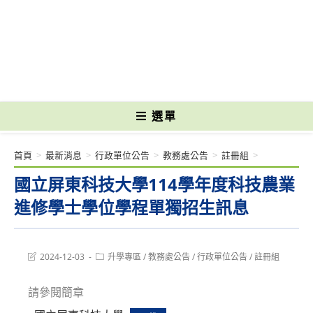
跳
轉
國立光復高級商工職業學校 National Kuangfu Commercial and Industrial
至
Vocational High School
主
要
內
容
選單
首頁
>
最新消息
>
行政單位公告
>
教務處公告
>
註冊組
>
國立屏東科技大學114學年度科技農業
進修學士學位學程單獨招生訊息
Post
Post
2024-12-03
升學專區
/
教務處公告
/
行政單位公告
/
註冊組
last
category:
modified:
請參閱簡章