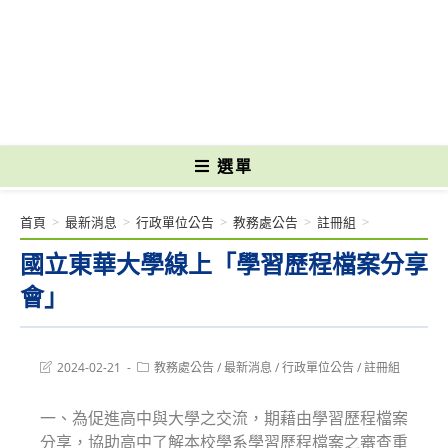
跳
轉
國立光復高級商工職業學校 National Kuangfu Commercial and Industrial
至
Vocational High School
主
要
內
容
選單
首頁
>
最新消息
>
行政單位公告
>
教務處公告
>
註冊組
>
國立東華大學線上「學習歷程檔案分享
會」
Post
Post
2024-02-21
教務處公告
/
最新消息
/
行政單位公告
/
註冊組
last
category:
modified:
一、為促進高中與大學之交流，期藉由學習歷程檔案
分享，協助高中了解本校學系學習歷程檔案之審查重