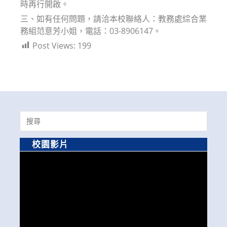
時再行開啟。
三、如有任何問題，請洽本校聯絡人：教務處綜合業
務組范意芳小姐，電話：03-8906147。
Post Views:
199
Search
for:
校園影片