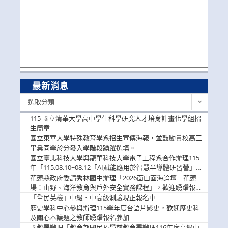
最新消息
最
選取分類
新
消
115 國立清華大學高中學生科學研究人才培育計畫化學組招
息
生簡章
國立東華大學特殊教育學系招生宣傳海報，並鼓勵貴校高三
畢業同學於分發入學階段踴躍選填。
國立臺北科技大學與龍華科技大學電子工程系合作辦理115
年「115.08.10~08.12「AI賦能應用於智慧半導體研習營」，
歡迎學生踴躍報名參加
花蓮縣政府委請秀林國中辦理「2026面山面海論壇－花蓮
場：山野、海洋教育與戶外安全實務課程」，歡迎踴躍報名
參加
「全民英檢」中級、中高級測驗現正報名中
歷史學科中心參與辦理115學年度台語片影史，歡迎歷史科
及關心本議題之教師踴躍報名參加
國教署辦理「教育部國民及學前教育署辦理116年度高級中