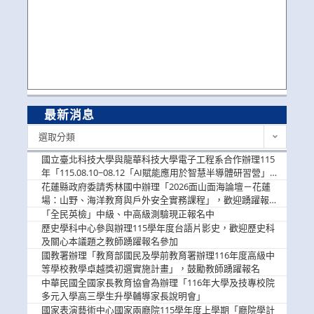
最新消息
最
選取分類
新
消
國立臺北科技大學與龍華科技大學電子工程系合作辦理115
息
年「115.08.10~08.12「AI賦能應用於智慧半導體研習營」，
歡迎學生踴躍報名參加
花蓮縣政府委請秀林國中辦理「2026面山面海論壇－花蓮
場：山野、海洋教育與戶外安全實務課程」，歡迎踴躍報名
參加
「全民英檢」中級、中高級測驗現正報名中
歷史學科中心參與辦理115學年度台語片影史，歡迎歷史科
及關心本議題之教師踴躍報名參加
國教署辦理「教育部國民及學前教育署辦理116年度高級中
等學校教學卓越獎初選實施計畫」，鼓勵教師踴躍報名
中華民國全國家長教育協會為辦理「116年大學及技專校院
多元入學高三學生升學輔導家長說明會」
國家表演藝術中心國家兩廳院115學年度上學期「廳院學計