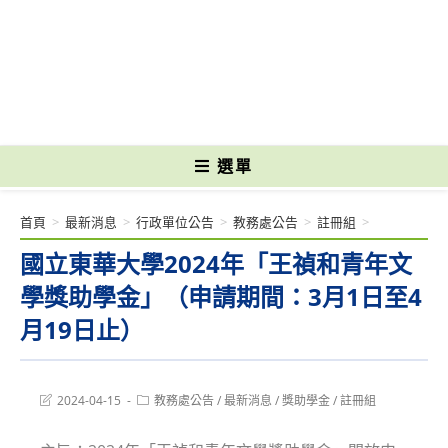
跳
轉
國立光復高級商工職業學校 National Kuangfu Commercial and Industrial
至
Vocational High School
主
要
內
容
選單
首頁
>
最新消息
>
行政單位公告
>
教務處公告
>
註冊組
>
國立東華大學2024年「王禎和青年文
學獎助學金」（申請期間：3月1日至4
月19日止）
Post
Post
2024-04-15
教務處公告
/
最新消息
/
獎助學金
/
註冊組
last
category:
modified: