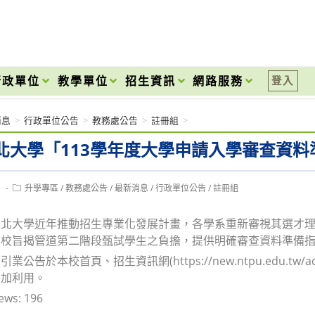
onal High School
行政單位
教學單位
招生資訊
網路服務
登入
消息
>
行政單位公告
>
教務處公告
>
註冊組
>
北大學「113學年度大學申請入學審查資料
Post
1
升學專區
/
教務處公告
/
最新消息
/
行政單位公告
/
註冊組
category:
臺北大學近年推動招生專業化發展計畫，各學系重新審視其選才
本校旨揭管道第二階段甄試學生之負擔，提供明確審查資料準備
業公告於本校首頁、招生資訊網(https://new.ntpu.edu.t
善加利用。
ews:
196