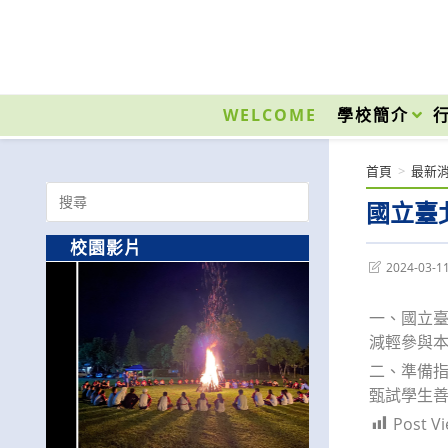
跳
轉
至
國立光復高級商工職業學校 National Kuangfu Commercial and Industrial Vocati
主
要
WELCOME
學校簡介
內
容
首頁
>
最新
Search
國立臺
for:
校園影片
Post
2024-03-1
last
modified:
一、國立
減輕參與
二、準備指引
甄試學生
Post Vi