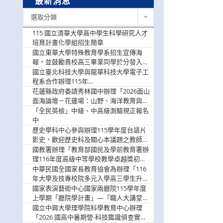
最新消息
最
選取分類
新
消
115 國立清華大學高中學生科學研究人才
息
培育計畫化學組招生簡章
國立東華大學特殊教育學系招生宣傳海
報，並鼓勵貴校高三畢業同學於分發入學
階段踴躍選填。
國立臺北科技大學與龍華科技大學電子工
程系合作辦理115年
「115.08.10~08.12「AI賦能應用於智慧半
花蓮縣政府委請秀林國中辦理「2026面山
導體研習營」，歡迎學生踴躍報名參加
面海論壇－花蓮場：山野、海洋教育與戶
外安全實務課程」，歡迎踴躍報名參加
「全民英檢」中級、中高級測驗現正報名
中
歷史學科中心參與辦理115學年度台語片
影史，歡迎歷史科及關心本議題之教師踴
躍報名參加
國教署辦理「教育部國民及學前教育署辦
理116年度高級中等學校教學卓越獎初選
實施計畫」，鼓勵教師踴躍報名
中華民國全國家長教育協會為辦理「116
年大學及技專校院多元入學高三學生升學
輔導家長說明會」
國家表演藝術中心國家兩廳院115學年度
上學期「廳院學計畫」—「職人大講堂」
及「一日體驗課程」，鼓勵踴躍報名參
國立中興大學理學院科學教育中心辦理
與。
「2026 國高中暑期營-科技鑑識偵查實戰