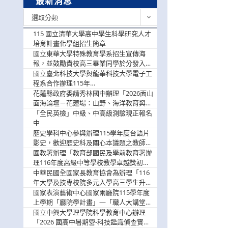
最新消息
最
選取分類
新
消
115 國立清華大學高中學生科學研究人才
息
培育計畫化學組招生簡章
國立東華大學特殊教育學系招生宣傳海
報，並鼓勵貴校高三畢業同學於分發入學
階段踴躍選填。
國立臺北科技大學與龍華科技大學電子工
程系合作辦理115年
「115.08.10~08.12「AI賦能應用於智慧半
花蓮縣政府委請秀林國中辦理「2026面山
導體研習營」，歡迎學生踴躍報名參加
面海論壇－花蓮場：山野、海洋教育與戶
外安全實務課程」，歡迎踴躍報名參加
「全民英檢」中級、中高級測驗現正報名
中
歷史學科中心參與辦理115學年度台語片
影史，歡迎歷史科及關心本議題之教師踴
躍報名參加
國教署辦理「教育部國民及學前教育署辦
理116年度高級中等學校教學卓越獎初選
實施計畫」，鼓勵教師踴躍報名
中華民國全國家長教育協會為辦理「116
年大學及技專校院多元入學高三學生升學
輔導家長說明會」
國家表演藝術中心國家兩廳院115學年度
上學期「廳院學計畫」—「職人大講堂」
及「一日體驗課程」，鼓勵踴躍報名參
國立中興大學理學院科學教育中心辦理
與。
「2026 國高中暑期營-科技鑑識偵查實戰