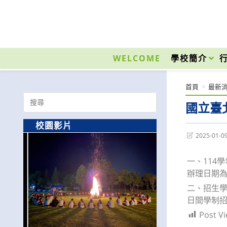
跳
轉
至
國立光復高級商工職業學校 National Kuangfu Commercial and Industrial Vocati
主
要
WELCOME
學校簡介
內
容
首頁
>
最新
Search
國立臺
for:
校園影片
Post
2025-01-0
last
modified:
一、114
辦理日期為
二、招生
日間學制招生
Post Vi