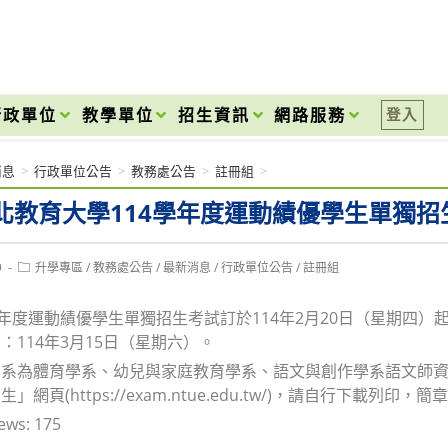
onal High School
行政單位
教學單位
招生資訊
網路服務
登入
消息
>
行政單位公告
>
教務處公告
>
註冊組
>
北教育大學114學年度運動績優學生單獨招
Post
9
升學專區
/
教務處公告
/
最新消息
/
行政單位公告
/
註冊組
category:
學年度運動績優學生單獨招生考試訂於114年2月20日（星期四）
：114年3月15日（星期六）。
學系為體育學系、幼兒與家庭教育學系、語文與創作學系語文師
」網頁(https://exam.ntue.edu.tw/)，請自行下載列印，
ews:
175