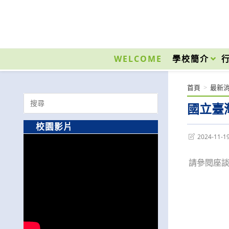
跳
轉
至
國立光復高級商工職業學校 National Kuangfu Commercial and Industrial Vocati
主
要
WELCOME
學校簡介
內
容
首頁
>
最新
Search
國立臺
for:
校園影片
Post
2024-11-1
last
modified:
請參閱座