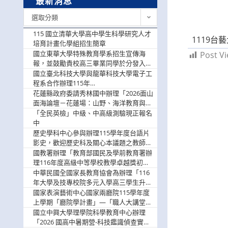
最新消息
最
選取分類
新
消
115 國立清華大學高中學生科學研究人才
1119台
息
培育計畫化學組招生簡章
國立東華大學特殊教育學系招生宣傳海
Post Vi
報，並鼓勵貴校高三畢業同學於分發入學
階段踴躍選填。
國立臺北科技大學與龍華科技大學電子工
程系合作辦理115年
「115.08.10~08.12「AI賦能應用於智慧半
花蓮縣政府委請秀林國中辦理「2026面山
導體研習營」，歡迎學生踴躍報名參加
面海論壇－花蓮場：山野、海洋教育與戶
外安全實務課程」，歡迎踴躍報名參加
「全民英檢」中級、中高級測驗現正報名
中
歷史學科中心參與辦理115學年度台語片
影史，歡迎歷史科及關心本議題之教師踴
躍報名參加
國教署辦理「教育部國民及學前教育署辦
理116年度高級中等學校教學卓越獎初選
實施計畫」，鼓勵教師踴躍報名
中華民國全國家長教育協會為辦理「116
年大學及技專校院多元入學高三學生升學
輔導家長說明會」
國家表演藝術中心國家兩廳院115學年度
上學期「廳院學計畫」—「職人大講堂」
及「一日體驗課程」，鼓勵踴躍報名參
國立中興大學理學院科學教育中心辦理
與。
「2026 國高中暑期營-科技鑑識偵查實戰