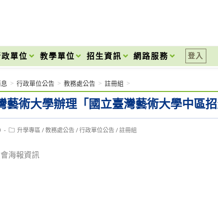
onal High School
行政單位
教學單位
招生資訊
網路服務
登入
消息
>
行政單位公告
>
教務處公告
>
註冊組
>
灣藝術大學辦理「國立臺灣藝術大學中區招
Post
9
升學專區
/
教務處公告
/
行政單位公告
/
註冊組
category:
談會海報資訊