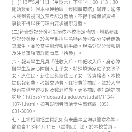
(一)113年5月11日（星期六）下午14：00（13：30
開始簽到）假本校運動區「經國體育館」辦理；逾時
未簽到者視同放棄登記分發論，不得申請保留資格，
事後不得以任何理由要求補辦分發。
(二)符合登記分發考生須依本校指定時間、地點參加
登記分發後，於各學系招生名額內獲登記分發者始為
錄取生，並於當場辦理報到手續。現場登記分發報到
及注意事項請詳閱簡章「拾參」。
六、報考學生凡具「低收入戶、中低收入戶、身心障
礙學生及身心障礙人士子女、特殊境遇家庭子女孫子
女、原住民、新住民與新住民子女」等資格者，本校
提供報名費、考試交通費、住宿費等補助，並於入學
後再提供學習扶助及職涯輔導，更多補助資訊請詳閱
網址：https://nfuosa.nfu.edu.tw/studaff/1134-
107-1.html，如有疑問者請洽學生事務處（05）
631-3090。
七、上揭相關招生資訊如有未盡事宜均以簡章為準，
簡章自113年1月11日（星期四）起，於本校首頁→