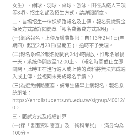
女生）、網球、羽球、桌球、游泳、田徑與鐵人三項
等8項。招生名額及招生方式，請詳閱簡章。
二、旨揭招生一律採網路報名及上傳，報名費繳費金
額及方式請詳閱簡章「報名費繳費方式說明」。
(一)網路報名、上傳及繳費期限：自113年2月1日(星
期四）起至2月23日(星期五 )，逾時不予受理。
(二)報名系統於報名期間內24小時開放，惟報名最後
一天，系統僅開放至12:00止。（報名時間截止立即
關閉，此時正在進行輸入或上傳的資料將無法完成輸
入或上傳，並視同未完成報名手續。）
(三)為避免網路壅塞，請考生儘早上網報名，報名系
統網址：
https://enrollstudents.nfu.edu.tw/signup/40012/
0。
三、甄試方式及成績計算：
(一)採「書面資料審查」及「術科考試」，滿分均為
100分。