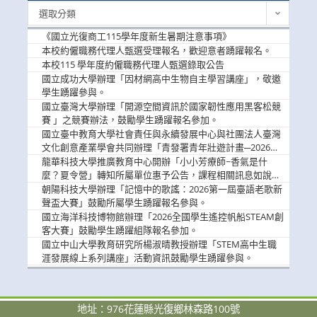
最
選取分類
新
消
《國立光復商工115學年度新生暑期注意事項》
息
本校約僱職務代理人甄選受理報名，歡迎意者踴躍報名。
本校115 學年度約僱職務代理人甄選錄取公告
國立成功大學辦理「因材網高中生物自主學習講座」，敬邀
學生踴躍參與。
國立臺灣大學辦理「開源空間資訊於國家韌性應用黑客松競
賽 」之競賽辦法，鼓勵學生踴躍報名參加。
國立臺中教育大學社會責任與永續發展中心與社團法人臺灣
文化創意產業學會共同辦理「青發署青年壯遊計畫─2026臺
中舊城都市建築文化體驗」活動，敬邀學生踴躍報名參加，
龍華科技大學推廣教育中心開辦「小小芳療師~香氣是什
公告周知。
麼？夏令營」轉知所屬單位惠予公告，課程相關訊息如說
明。
朝陽科技大學辦理「記憶中的歌謠：2026第一屆臺語老歌新
聲盃大賽」鼓勵所屬學生踴躍報名參與。
國立海洋科技博物館辦理「2026全國學生遙控帆船STEAM創
客大賽」鼓勵學生踴躍組隊報名參加。
國立中山大學教育研究所楊淑晴教授辦理「STEM高中生職
涯發展線上系列講座」活動資訊鼓勵學生踴躍參與。
地址：976花蓮縣光復鄉林森路100號