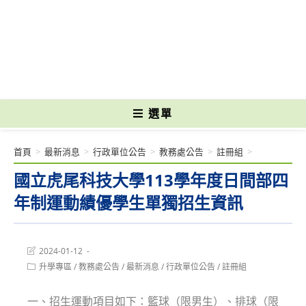
跳
轉
國立光復高級商工職業學校 National Kuangfu Commercial and Industrial
至
Vocational High School
主
要
內
容
選單
首頁
>
最新消息
>
行政單位公告
>
教務處公告
>
註冊組
>
國立虎尾科技大學113學年度日間部四
年制運動績優學生單獨招生資訊
Post
2024-01-12
last
Post
升學專區
/
教務處公告
/
最新消息
/
行政單位公告
/
註冊組
modified:
category:
一、招生運動項目如下：籃球（限男生）、排球（限