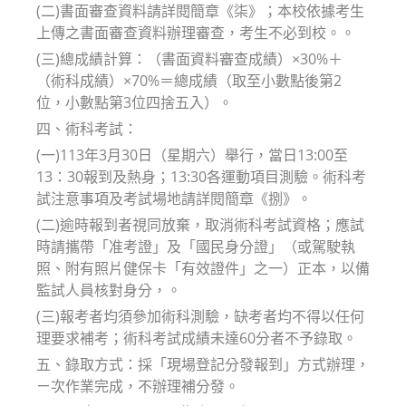
(二)書面審查資料請詳閱簡章《柒》；本校依據考生
上傳之書面審查資料辦理審查，考生不必到校。。
(三)總成績計算：（書面資料審查成績）×30%＋
（術科成績）×70%＝總成績（取至小數點後第2
位，小數點第3位四捨五入）。
四、術科考試：
(一)113年3月30日（星期六）舉行，當日13:00至
13：30報到及熱身；13:30各運動項目測驗。術科考
試注意事項及考試場地請詳閱簡章《捌》。
(二)逾時報到者視同放棄，取消術科考試資格；應試
時請攜帶「准考證」及「國民身分證」（或駕駛執
照、附有照片健保卡「有效證件」之一）正本，以備
監試人員核對身分，。
(三)報考者均須參加術科測驗，缺考者均不得以任何
理要求補考；術科考試成績未達60分者不予錄取。
五、錄取方式：採「現場登記分發報到」方式辦理，
ㄧ次作業完成，不辦理補分發。