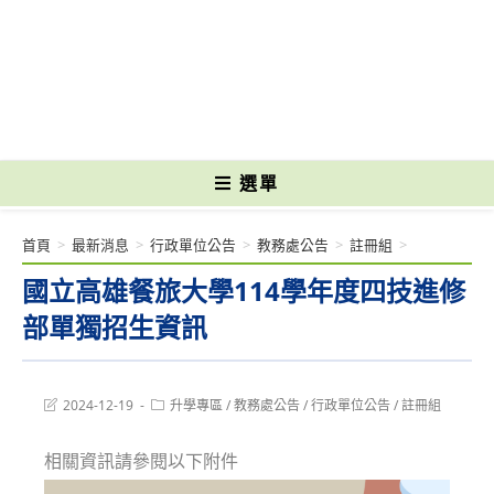
跳
轉
國立光復高級商工職業學校 National Kuangfu Commercial and Industrial
至
Vocational High School
主
要
內
容
選單
首頁
>
最新消息
>
行政單位公告
>
教務處公告
>
註冊組
>
國立高雄餐旅大學114學年度四技進修
部單獨招生資訊
Post
Post
2024-12-19
升學專區
/
教務處公告
/
行政單位公告
/
註冊組
last
category:
modified:
相關資訊請參閱以下附件