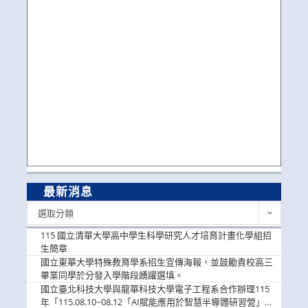
最新消息
最
選取分類
新
消
115 國立清華大學高中學生科學研究人才培育計畫化學組招
息
生簡章
國立東華大學特殊教育學系招生宣傳海報，並鼓勵貴校高三
畢業同學於分發入學階段踴躍選填。
國立臺北科技大學與龍華科技大學電子工程系合作辦理115
年「115.08.10~08.12「AI賦能應用於智慧半導體研習營」，