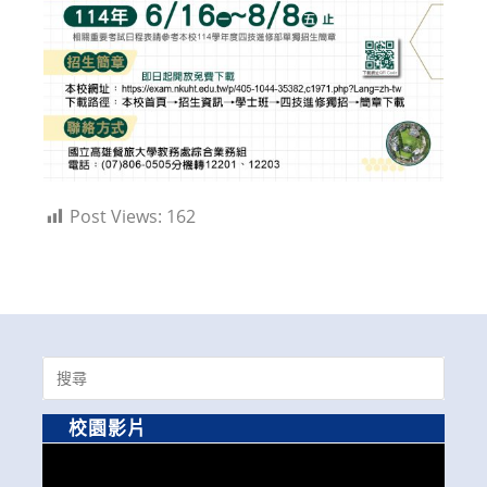
Post Views:
162
Search
for:
校園影片