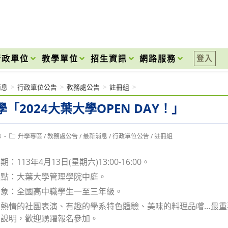
onal High School
行政單位
教學單位
招生資訊
網路服務
登入
消息
>
行政單位公告
>
教務處公告
>
註冊組
>
「2024大葉大學OPEN DAY！」
Post
8
升學專區
/
教務處公告
/
最新消息
/
行政單位公告
/
註冊組
category:
113年4月13日(星期六)13:00-16:00。
地點：大葉大學管理學院中庭。
對象：全國高中職學生一至三年級。
有熱情的社團表演、有趣的學系特色體驗、美味的料理品嚐…最重
向說明，歡迎踴躍報名參加。