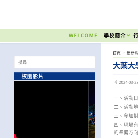
跳
轉
至
國立光復高級商工職業學校 National Kuangfu Commercial and Industrial Vocati
主
要
WELCOME
學校簡介
內
容
首頁
>
最新
Search
大葉大學
for:
校園影片
Post
2024-03-2
last
modified:
一、活動日期：
二、活動
三、參加
四、現場
的準備方