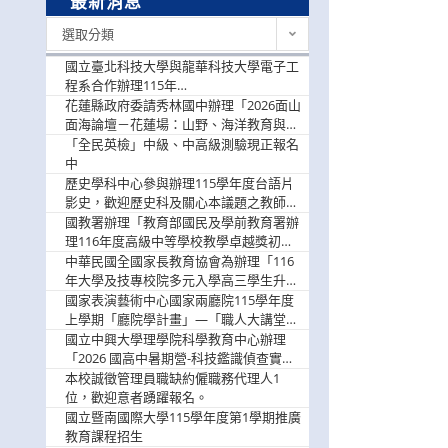
最新消息
最
選取分類
新
消
國立臺北科技大學與龍華科技大學電子工
息
程系合作辦理115年
「115.08.10~08.12「AI賦能應用於智慧半
花蓮縣政府委請秀林國中辦理「2026面山
導體研習營」，歡迎學生踴躍報名參加
面海論壇－花蓮場：山野、海洋教育與戶
外安全實務課程」，歡迎踴躍報名參加
「全民英檢」中級、中高級測驗現正報名
中
歷史學科中心參與辦理115學年度台語片
影史，歡迎歷史科及關心本議題之教師踴
躍報名參加
國教署辦理「教育部國民及學前教育署辦
理116年度高級中等學校教學卓越獎初選
實施計畫」，鼓勵教師踴躍報名
中華民國全國家長教育協會為辦理「116
年大學及技專校院多元入學高三學生升學
輔導家長說明會」
國家表演藝術中心國家兩廳院115學年度
上學期「廳院學計畫」—「職人大講堂」
及「一日體驗課程」，鼓勵踴躍報名參
國立中興大學理學院科學教育中心辦理
與。
「2026 國高中暑期營-科技鑑識偵查實戰
營」活動資訊，鼓勵學生踴躍報名參加。
本校誠徵管理員職缺約僱職務代理人1
位，歡迎意者踴躍報名。
國立暨南國際大學115學年度第1學期推廣
教育課程招生