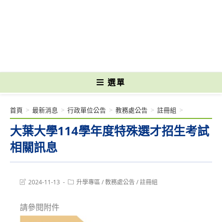
跳
轉
國立光復高級商工職業學校 National Kuangfu Commercial and Industrial
至
Vocational High School
主
要
內
容
選單
首頁
>
最新消息
>
行政單位公告
>
教務處公告
>
註冊組
>
大葉大學114學年度特殊選才招生考試
相關訊息
Post
Post
2024-11-13
升學專區
/
教務處公告
/
註冊組
last
category:
modified:
請參閱附件