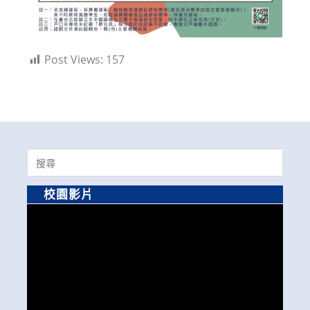
Post Views:
157
Search
for:
校園影片