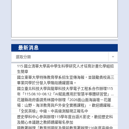
最新消息
最
選取分類
新
消
115 國立清華大學高中學生科學研究人才培育計畫化學組招
息
生簡章
國立東華大學特殊教育學系招生宣傳海報，並鼓勵貴校高三
畢業同學於分發入學階段踴躍選填。
國立臺北科技大學與龍華科技大學電子工程系合作辦理115
年「115.08.10~08.12「AI賦能應用於智慧半導體研習營」，
歡迎學生踴躍報名參加
花蓮縣政府委請秀林國中辦理「2026面山面海論壇－花蓮
場：山野、海洋教育與戶外安全實務課程」，歡迎踴躍報名
參加
「全民英檢」中級、中高級測驗現正報名中
歷史學科中心參與辦理115學年度台語片影史，歡迎歷史科
及關心本議題之教師踴躍報名參加
國教署辦理「教育部國民及學前教育署辦理116年度高級中