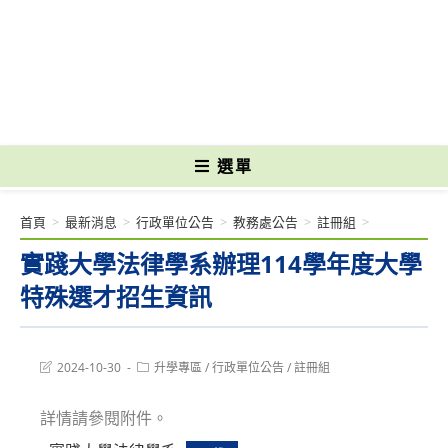
跳
轉
國立光復高級商工職業學校 National Kuangfu Commercial and Industrial
至
Vocational High School
主
要
內
容
選單
首頁
>
最新消息
>
行政單位公告
>
教務處公告
>
註冊組
>
實踐大學法律學系辦理114學年度大學
特殊選才招生資訊
Post
Post
2024-10-30
升學專區
/
行政單位公告
/
註冊組
last
category:
modified:
詳情請參閱附件。