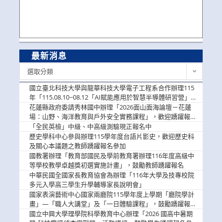
最新消息
最
選取分類
新
消
國立臺北科技大學與龍華科技大學電子工程系合作辦理115
息
年「115.08.10~08.12「AI賦能應用於智慧半導體研習營」，
歡迎學生踴躍報名參加
花蓮縣政府委請秀林國中辦理「2026面山面海論壇－花蓮
場：山野、海洋教育與戶外安全實務課程」，歡迎踴躍報名
參加
「全民英檢」中級、中高級測驗現正報名中
歷史學科中心參與辦理115學年度台語片影史，歡迎歷史科
及關心本議題之教師踴躍報名參加
國教署辦理「教育部國民及學前教育署辦理116年度高級中
等學校教學卓越獎初選實施計畫」，鼓勵教師踴躍報名
中華民國全國家長教育協會為辦理「116年大學及技專校院
多元入學高三學生升學輔導家長說明會」
國家表演藝術中心國家兩廳院115學年度上學期「廳院學計
畫」—「職人大講堂」及「一日體驗課程」，鼓勵踴躍報名
參與。
國立中興大學理學院科學教育中心辦理「2026 國高中暑期