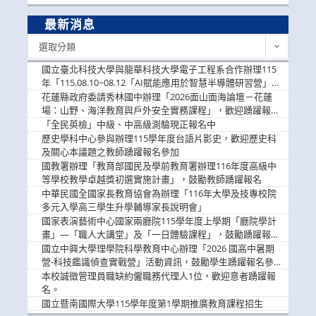
最新消息
最
選取分類
新
消
國立臺北科技大學與龍華科技大學電子工程系合作辦理115
息
年「115.08.10~08.12「AI賦能應用於智慧半導體研習營」，
歡迎學生踴躍報名參加
花蓮縣政府委請秀林國中辦理「2026面山面海論壇－花蓮
場：山野、海洋教育與戶外安全實務課程」，歡迎踴躍報名
參加
「全民英檢」中級、中高級測驗現正報名中
歷史學科中心參與辦理115學年度台語片影史，歡迎歷史科
及關心本議題之教師踴躍報名參加
國教署辦理「教育部國民及學前教育署辦理116年度高級中
等學校教學卓越獎初選實施計畫」，鼓勵教師踴躍報名
中華民國全國家長教育協會為辦理「116年大學及技專校院
多元入學高三學生升學輔導家長說明會」
國家表演藝術中心國家兩廳院115學年度上學期「廳院學計
畫」—「職人大講堂」及「一日體驗課程」，鼓勵踴躍報名
參與。
國立中興大學理學院科學教育中心辦理「2026 國高中暑期
營-科技鑑識偵查實戰營」活動資訊，鼓勵學生踴躍報名參
加。
本校誠徵管理員職缺約僱職務代理人1位，歡迎意者踴躍報
名。
國立暨南國際大學115學年度第1學期推廣教育課程招生