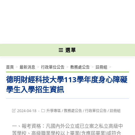
跳
轉
國立光復高級商工職業學校 National Kuangfu Commercial and Industrial
至
Vocational High School
主
要
內
容
選單
首頁
>
最新消息
>
行政單位公告
>
教務處公告
>
註冊組
>
德明財經科技大學113學年度身心障礙
學生入學招生資訊
Post
Post
2024-04-18
升學專區
/
教務處公告
/
行政單位公告
/
註冊組
last
category:
modified:
一、報考資格：凡國內外公立或已立案之私立高級中
等學校、高級職業學校以上畢業(含應屆畢業)或符合