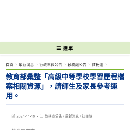
跳
轉
國立光復高級商工職業學校 National Kuangfu Commercial and Industrial
至
Vocational High School
主
要
內
容
選單
首頁
>
最新消息
>
行政單位公告
>
教務處公告
>
註冊組
>
教育部彙整「高級中等學校學習歷程檔
案相關資源」，請師生及家長參考運
用。
Post
Post
2024-11-19
教務處公告
/
最新消息
/
註冊組
last
category:
modified: