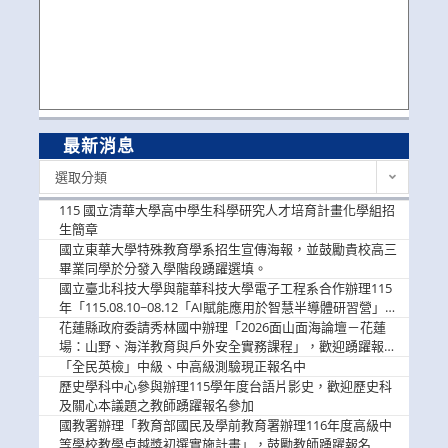
最新消息
最
選取分類
新
消
115 國立清華大學高中學生科學研究人才培育計畫化學組招
息
生簡章
國立東華大學特殊教育學系招生宣傳海報，並鼓勵貴校高三
畢業同學於分發入學階段踴躍選填。
國立臺北科技大學與龍華科技大學電子工程系合作辦理115
年「115.08.10~08.12「AI賦能應用於智慧半導體研習營」，
歡迎學生踴躍報名參加
花蓮縣政府委請秀林國中辦理「2026面山面海論壇－花蓮
場：山野、海洋教育與戶外安全實務課程」，歡迎踴躍報名
參加
「全民英檢」中級、中高級測驗現正報名中
歷史學科中心參與辦理115學年度台語片影史，歡迎歷史科
及關心本議題之教師踴躍報名參加
國教署辦理「教育部國民及學前教育署辦理116年度高級中
等學校教學卓越獎初選實施計畫」，鼓勵教師踴躍報名