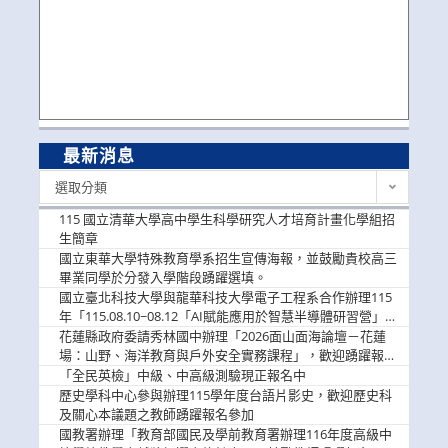
最新消息
最
選取分類
新
消
115 國立清華大學高中學生科學研究人才培育計畫化學組招
息
生簡章
國立東華大學特殊教育學系招生宣傳海報，並鼓勵貴校高三
畢業同學於分發入學階段踴躍選填。
國立臺北科技大學與龍華科技大學電子工程系合作辦理115
年「115.08.10~08.12「AI賦能應用於智慧半導體研習營」，
歡迎學生踴躍報名參加
花蓮縣政府委請秀林國中辦理「2026面山面海論壇－花蓮
場：山野、海洋教育與戶外安全實務課程」，歡迎踴躍報名
參加
「全民英檢」中級、中高級測驗現正報名中
歷史學科中心參與辦理115學年度台語片影史，歡迎歷史科
及關心本議題之教師踴躍報名參加
國教署辦理「教育部國民及學前教育署辦理116年度高級中