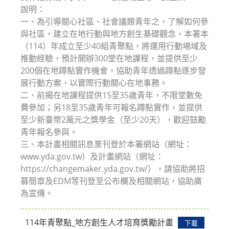
說明：
一、為引導關心社區、社會議題青年之，了解如何參
與社區，建立在地行動與地方創生基礎觀念，本署本
（114）年成立至少40組青聚點，將運用行動場域及
推動經驗，預計開辦300堂在地課程，並提供至少
200個在地蹲點實作機會，協助青年透過蹲點逐步發
展行動方案，以實際行動關心在地事務。
二、前揭在地課程提供15至35歲青年，不限堂數免
費參加；另18至35歲青年可報名蹲點實作，並提供
至少新臺幣2萬元之獎學金（至少20天），歡迎鼓勵
青年報名參與。
三、本計畫相關訊息業刊登於本署網站（網址：
www.yda.gov.tw）及計畫網站（網址：
https://changemaker.yda.gov.tw/），請協助將招
募簡章及EDM等刊登至公布欄及相關網站，協助廣
為宣傳。
114年青聚點_地方創生人才培育獎勵計畫
下載