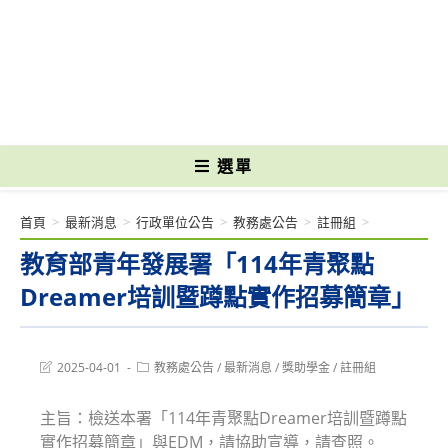
跳
轉
國立光復高級商工職業學校 National Kuangfu Commercial and Industrial
至
Vocational High School
主
要
內
容
選單
首頁
>
最新消息
>
行政單位公告
>
教務處公告
>
註冊組
>
教育部青年發展署「114年青聚點
Dreamer培訓暨蹲點實作招募簡章」
Post
Post
2025-04-01
教務處公告
/
最新消息
/
獎助學金
/
註冊組
last
category:
modified:
主旨：檢送本署「114年青聚點Dreamer培訓暨蹲點
實作招募簡章」與EDM，請協助宣導，請查照。