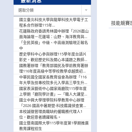
最新消息
最
選取分類
新
消
國立臺北科技大學與龍華科技大學電子工
技能競賽
息
程系合作辦理115年
「115.08.10~08.12「AI賦能應用於智慧半
花蓮縣政府委請秀林國中辦理「2026面山
導體研習營」，歡迎學生踴躍報名參加
面海論壇－花蓮場：山野、海洋教育與戶
外安全實務課程」，歡迎踴躍報名參加
「全民英檢」中級、中高級測驗現正報名
中
歷史學科中心參與辦理115學年度台語片
影史，歡迎歷史科及關心本議題之教師踴
躍報名參加
國教署辦理「教育部國民及學前教育署辦
理116年度高級中等學校教學卓越獎初選
實施計畫」，鼓勵教師踴躍報名
中華民國全國家長教育協會為辦理「116
年大學及技專校院多元入學高三學生升學
輔導家長說明會」
國家表演藝術中心國家兩廳院115學年度
上學期「廳院學計畫」—「職人大講堂」
及「一日體驗課程」，鼓勵踴躍報名參
國立中興大學理學院科學教育中心辦理
與。
「2026 國高中暑期營-科技鑑識偵查實戰
營」活動資訊，鼓勵學生踴躍報名參加。
本校誠徵管理員職缺約僱職務代理人1
位，歡迎意者踴躍報名。
國立暨南國際大學115學年度第1學期推廣
教育課程招生