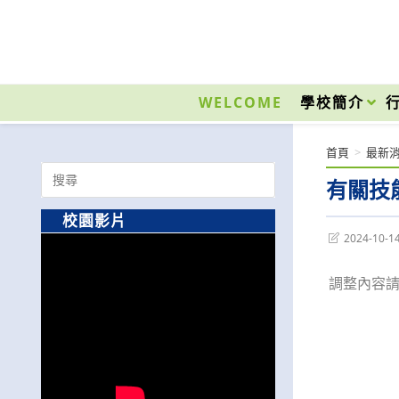
跳
轉
至
國立光復高級商工職業學校 National Kuangfu Commercial and Industrial Vocati
主
要
WELCOME
學校簡介
內
容
首頁
>
最新
Search
有關技
for:
校園影片
Post
2024-10-1
last
modified:
調整內容請