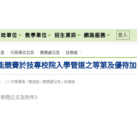
onal High School
行政單位
教學單位
招生資訊
網路服務
登入
消息
>
行政單位公告
>
教務處公告
>
註冊組
>
能競賽於技專校院入學管道之等第及優待加
Post
4
升學專區
/
實習組
/
教務處公告
/
註冊組
category:
參閱公文及附件3