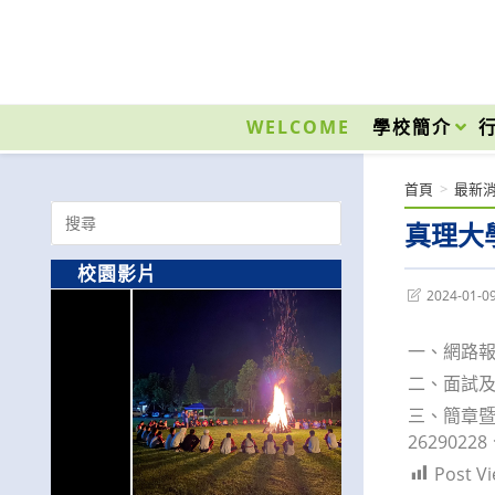
跳
轉
至
國立光復高級商工職業學校 National Kuangfu Commercial and Industrial Vocati
主
要
WELCOME
學校簡介
內
容
首頁
>
最新
Search
真理大
for:
校園影片
Post
2024-01-0
last
modified:
一、網路報
二、面試及
三、簡章暨相
262902
Post Vi