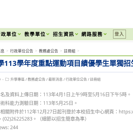
onal High School
行政單位
教學單位
招生資訊
網路服務
登入
消息
>
行政單位公告
>
教務處公告
>
註冊組
>
學113學年度重點運動項目績優學生單獨招
Post
9
升學專區
/
教務處公告
/
最新消息
/
行政單位公告
/
註冊組
category:
名及資料上傳日期：113年4月1日上午9時至5月16日下午5時。
術科能力測驗日期：113年5月25日。
關附件於112年12月27日起刊登於本校招生中心網頁：https://adm
28、(02)26225283。（細節以招生簡章為準）
ews:
244