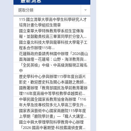
最新消息
最
選取分類
新
消
115 國立清華大學高中學生科學研究人才
息
培育計畫化學組招生簡章
國立東華大學特殊教育學系招生宣傳海
報，並鼓勵貴校高三畢業同學於分發入學
階段踴躍選填。
國立臺北科技大學與龍華科技大學電子工
程系合作辦理115年
「115.08.10~08.12「AI賦能應用於智慧半
花蓮縣政府委請秀林國中辦理「2026面山
導體研習營」，歡迎學生踴躍報名參加
面海論壇－花蓮場：山野、海洋教育與戶
外安全實務課程」，歡迎踴躍報名參加
「全民英檢」中級、中高級測驗現正報名
中
歷史學科中心參與辦理115學年度台語片
影史，歡迎歷史科及關心本議題之教師踴
躍報名參加
國教署辦理「教育部國民及學前教育署辦
理116年度高級中等學校教學卓越獎初選
實施計畫」，鼓勵教師踴躍報名
中華民國全國家長教育協會為辦理「116
年大學及技專校院多元入學高三學生升學
輔導家長說明會」
國家表演藝術中心國家兩廳院115學年度
上學期「廳院學計畫」—「職人大講堂」
及「一日體驗課程」，鼓勵踴躍報名參
國立中興大學理學院科學教育中心辦理
與。
「2026 國高中暑期營-科技鑑識偵查實戰