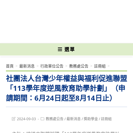
跳
轉
國立光復高級商工職業學校 National Kuangfu Commercial and Industrial
至
Vocational High School
主
要
內
容
選單
首頁
>
最新消息
>
行政單位公告
>
教務處公告
>
註冊組
>
社團法人台灣少年權益與福利促進聯盟
「113學年度逆風教育助學計劃」（申
請期間：6月24日起至8月14日止）
Post
Post
2024-09-03
教務處公告
/
最新消息
/
獎助學金
/
註冊組
last
category:
modified: