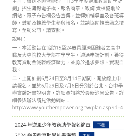
主旨：檢送本聯盟辦理「113學年度逆風教育助學計
劃」招生海報電子檔、報名簡章，敬請 貴校協助於
網站、電子布告欄公告宣傳，並轉知輔導室及各班導
師，鼓勵及推薦學生參與報名，並請協助推薦函之撰
寫，至紉公誼，請查照。
說明：
一、本活動旨在協助15至24歲具經濟困難者之高中
職及大專院校大學部在學學生，透過申請計劃，獲得
教育資助金減輕經濟壓力，並勇於追求夢想、實現自
我。
二、上開計劃6月24日至8月14日期間，開放線上申
請報名，並於6月29日及7月6日分別於台北、台中舉
辦實體計畫說明會，詳細資訊將於最新消息公告。詳
細參與辦法請見活動網站：
http://www.youthempower.org.tw/plan.asp?id=4
2024-年逆風少年教育助學報名簡章
下載
2024-逆風教育助學計畫海報
下載