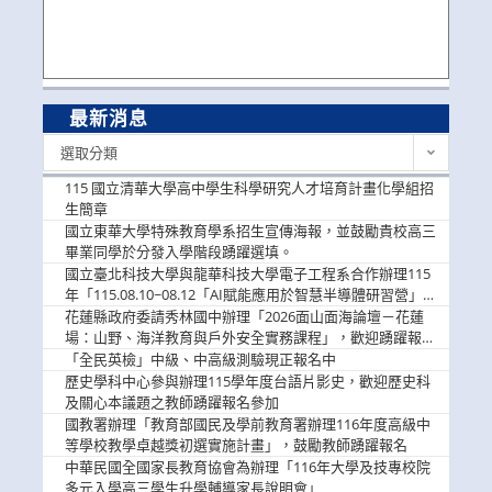
最新消息
最
選取分類
新
消
115 國立清華大學高中學生科學研究人才培育計畫化學組招
息
生簡章
國立東華大學特殊教育學系招生宣傳海報，並鼓勵貴校高三
畢業同學於分發入學階段踴躍選填。
國立臺北科技大學與龍華科技大學電子工程系合作辦理115
年「115.08.10~08.12「AI賦能應用於智慧半導體研習營」，
歡迎學生踴躍報名參加
花蓮縣政府委請秀林國中辦理「2026面山面海論壇－花蓮
場：山野、海洋教育與戶外安全實務課程」，歡迎踴躍報名
參加
「全民英檢」中級、中高級測驗現正報名中
歷史學科中心參與辦理115學年度台語片影史，歡迎歷史科
及關心本議題之教師踴躍報名參加
國教署辦理「教育部國民及學前教育署辦理116年度高級中
等學校教學卓越獎初選實施計畫」，鼓勵教師踴躍報名
中華民國全國家長教育協會為辦理「116年大學及技專校院
多元入學高三學生升學輔導家長說明會」