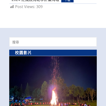
Post Views:
309
Search
for:
校園影片