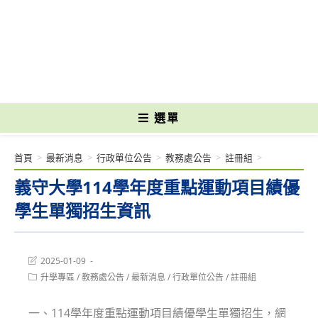
跳
轉
國立光復高級商工職業學校 National Kuangfu Commercial and Industrial
至
Vocational High School
主
要
內
容
選單
首頁
>
最新消息
>
行政單位公告
>
教務處公告
>
註冊組
>
義守大學114學年度重點運動項目績優
學生單獨招生資訊
Post
2025-01-09
last
Post
升學專區
/
教務處公告
/
最新消息
/
行政單位公告
/
註冊組
modified:
category:
一、114學年度重點運動項目績優學生單獨招生，網