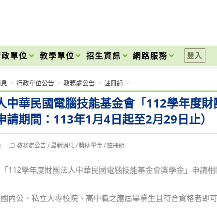
onal High School
行政單位
教學單位
招生資訊
網路服務
登入
消息
>
行政單位公告
>
教務處公告
>
註冊組
>
人中華民國電腦技能基金會「112學年度
申請期間：113年1月4日起至2月29日止）
Post
3
教務處公告
/
最新消息
/
獎助學金
/
註冊組
category:
「112學年度財團法人中華民國電腦技能基金會獎學金」申請相
國內公、私立大專校院、高中職之應屆畢業生且符合資格者即可申請。
：