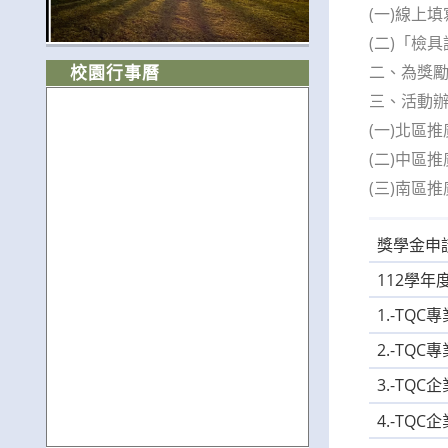
(一)線上
(二)「檢
二、為獎勵
校園行事曆
三、活動辦法
(一)北區推
(二)中區推
(三)南區推
獎學金申
112學年
1.-TQ
2.-TQ
3.-TQ
4.-TQ