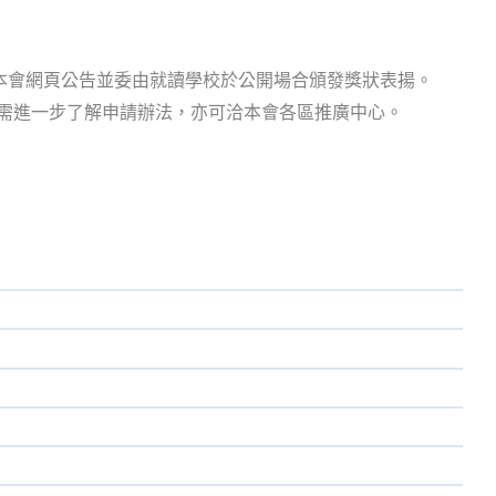
於本會網頁公告並委由就讀學校於公開場合頒發獎狀表揚。
arship，若需進一步了解申請辦法，亦可洽本會各區推廣中心。