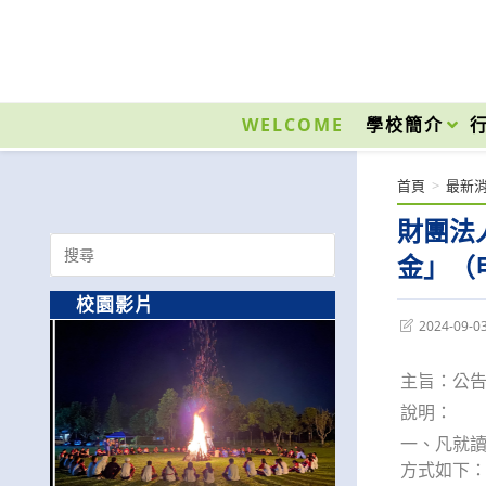
跳
轉
至
國立光復高級商工職業學校 National Kuangfu Commercial and Industrial Vocati
主
要
WELCOME
學校簡介
內
容
首頁
>
最新
財團法
Search
金」（
for:
校園影片
Post
2024-09-0
last
modified:
主旨：公告
說明：
一、凡就讀
方式如下