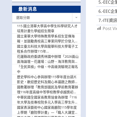
5.-EE
最新消息
6.-E
最
選取分類
7.-IT
新
消
115 國立清華大學高中學生科學研究人才
Post Vi
息
培育計畫化學組招生簡章
國立東華大學特殊教育學系招生宣傳海
報，並鼓勵貴校高三畢業同學於分發入學
階段踴躍選填。
國立臺北科技大學與龍華科技大學電子工
程系合作辦理115年
「115.08.10~08.12「AI賦能應用於智慧半
花蓮縣政府委請秀林國中辦理「2026面山
導體研習營」，歡迎學生踴躍報名參加
面海論壇－花蓮場：山野、海洋教育與戶
外安全實務課程」，歡迎踴躍報名參加
「全民英檢」中級、中高級測驗現正報名
中
歷史學科中心參與辦理115學年度台語片
影史，歡迎歷史科及關心本議題之教師踴
躍報名參加
國教署辦理「教育部國民及學前教育署辦
理116年度高級中等學校教學卓越獎初選
實施計畫」，鼓勵教師踴躍報名
中華民國全國家長教育協會為辦理「116
年大學及技專校院多元入學高三學生升學
輔導家長說明會」
國家表演藝術中心國家兩廳院115學年度
上學期「廳院學計畫」—「職人大講堂」