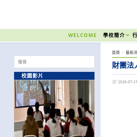
跳
轉
至
國立光復高級商工職業學校 National Kuangfu Commercial and Industrial Vocati
主
要
WELCOME
學校簡介
內
容
首頁
>
最新
Search
財團法
for:
校園影片
Post
2026-07-2
last
modified: