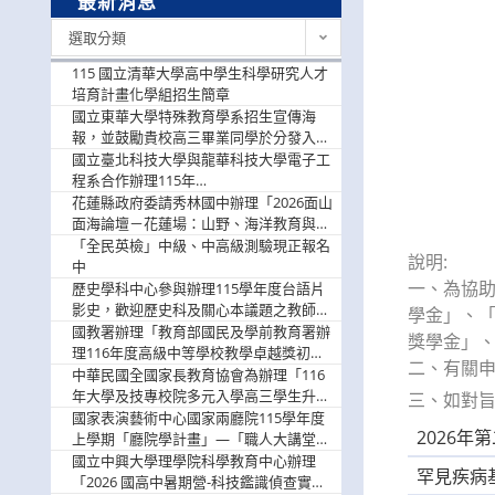
最新消息
最
選取分類
新
消
115 國立清華大學高中學生科學研究人才
息
培育計畫化學組招生簡章
國立東華大學特殊教育學系招生宣傳海
報，並鼓勵貴校高三畢業同學於分發入學
階段踴躍選填。
國立臺北科技大學與龍華科技大學電子工
程系合作辦理115年
「115.08.10~08.12「AI賦能應用於智慧半
花蓮縣政府委請秀林國中辦理「2026面山
導體研習營」，歡迎學生踴躍報名參加
面海論壇－花蓮場：山野、海洋教育與戶
外安全實務課程」，歡迎踴躍報名參加
「全民英檢」中級、中高級測驗現正報名
說明:
中
一、為協助
歷史學科中心參與辦理115學年度台語片
影史，歡迎歷史科及關心本議題之教師踴
學金」、
躍報名參加
國教署辦理「教育部國民及學前教育署辦
獎學金」
理116年度高級中等學校教學卓越獎初選
二、有關申請
實施計畫」，鼓勵教師踴躍報名
中華民國全國家長教育協會為辦理「116
年大學及技專校院多元入學高三學生升學
三、如對旨
輔導家長說明會」
國家表演藝術中心國家兩廳院115學年度
2026
上學期「廳院學計畫」—「職人大講堂」
及「一日體驗課程」，鼓勵踴躍報名參
國立中興大學理學院科學教育中心辦理
罕見疾病
與。
「2026 國高中暑期營-科技鑑識偵查實戰