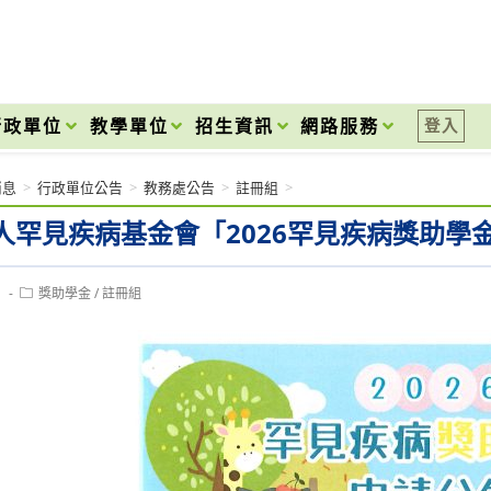
onal High School
行政單位
教學單位
招生資訊
網路服務
登入
消息
>
行政單位公告
>
教務處公告
>
註冊組
>
人罕見疾病基金會「2026罕見疾病獎助學
Post
1
獎助學金
/
註冊組
category: