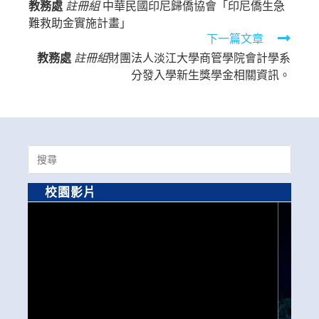
教務處
註冊組
中華民國印尼歸僑協會「印尼僑生急
more
難救助金實施計畫」
articles
下一篇文章
教務處
註冊組
財團法人淡江大學商管學院會計學系
分發入學新生獎學金相關資訊。
Search
for:
校園影片