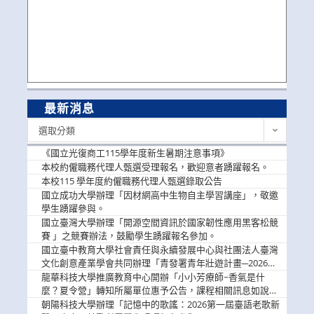
最新消息
最
選取分類
新
消
《國立光復商工115學年度新生暑期注意事項》
息
本校約僱職務代理人甄選受理報名，歡迎意者踴躍報名。
本校115 學年度約僱職務代理人甄選錄取公告
國立成功大學辦理「因材網高中生物自主學習講座」，敬邀
學生踴躍參與。
國立臺灣大學辦理「開源空間資訊於國家韌性應用黑客松競
賽 」之競賽辦法，鼓勵學生踴躍報名參加。
國立臺中教育大學社會責任與永續發展中心與社團法人臺灣
文化創意產業學會共同辦理「青發署青年壯遊計畫─2026臺
中舊城都市建築文化體驗」活動，敬邀學生踴躍報名參加，
龍華科技大學推廣教育中心開辦「小小芳療師~香氣是什
公告周知。
麼？夏令營」轉知所屬單位惠予公告，課程相關訊息如說
明。
朝陽科技大學辦理「記憶中的歌謠：2026第一屆臺語老歌新