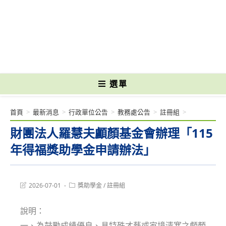
跳
轉
國立光復高級商工職業學校 National Kuangfu Commercial and Industrial
至
Vocational High School
主
要
內
容
選單
首頁
>
最新消息
>
行政單位公告
>
教務處公告
>
註冊組
>
財團法人羅慧夫顱顏基金會辦理「115
年得福獎助學金申請辦法」
Post
Post
2026-07-01
獎助學金
/
註冊組
last
category:
modified:
說明：
一、為鼓勵成績優良、具特殊才藝或家境清寒之顱顏