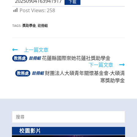
20250904163941917
下載
Post Views:
258
TAGS:
獎助學金
,
註冊組
Read
上一篇文章
花蓮縣國際崇她花蓮社獎助學金
more
教務處
註冊組
下一篇文章
articles
財團法人大碩青年關懷基金會-大碩清
教務處
註冊組
寒獎助學金
Search
for:
校園影片