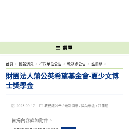
跳
轉
國立光復高級商工職業學校 National Kuangfu Commercial and Industrial
至
Vocational High School
主
要
內
容
選單
首頁
>
最新消息
>
行政單位公告
>
教務處公告
>
註冊組
>
財團法人蒲公英希望基金會-夏少文博
士獎學金
Post
Post
2025-09-17
教務處公告
/
最新消息
/
獎助學金
/
註冊組
last
category:
modified:
旨揭內容詳如附件。