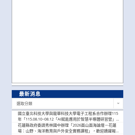
最新消息
最
選取分類
新
消
國立臺北科技大學與龍華科技大學電子工程系合作辦理115
息
年「115.08.10~08.12「AI賦能應用於智慧半導體研習營」，
歡迎學生踴躍報名參加
花蓮縣政府委請秀林國中辦理「2026面山面海論壇－花蓮
場：山野、海洋教育與戶外安全實務課程」，歡迎踴躍報名