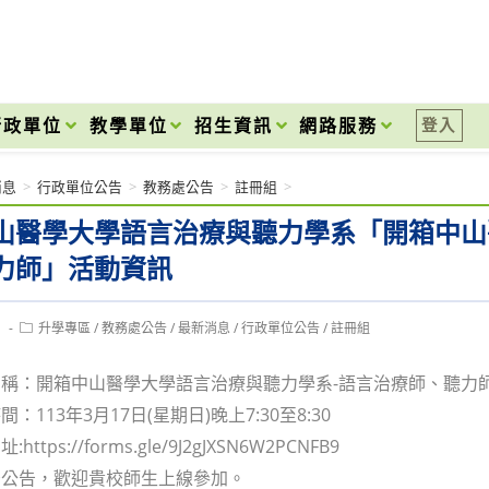
onal High School
行政單位
教學單位
招生資訊
網路服務
登入
消息
>
行政單位公告
>
教務處公告
>
註冊組
>
山醫學大學語言治療與聽力學系「開箱中山
力師」活動資訊
Post
1
升學專區
/
教務處公告
/
最新消息
/
行政單位公告
/
註冊組
category:
稱：開箱中山醫學大學語言治療與聽力學系-語言治療師、聽力
：113年3月17日(星期日)晚上7:30至8:30
ttps://forms.gle/9J2gJXSN6W2PCNFB9
予公告，歡迎貴校師生上線參加。