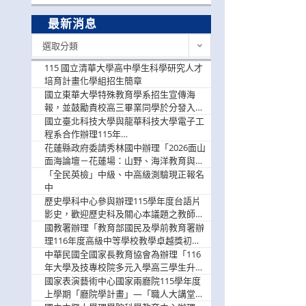
最新消息
最
選取分類
新
消
115 國立清華大學高中學生科學研究人才
息
培育計畫化學組招生簡章
國立東華大學特殊教育學系招生宣傳海
報，並鼓勵貴校高三畢業同學於分發入學
階段踴躍選填。
國立臺北科技大學與龍華科技大學電子工
程系合作辦理115年
「115.08.10~08.12「AI賦能應用於智慧半
花蓮縣政府委請秀林國中辦理「2026面山
導體研習營」，歡迎學生踴躍報名參加
面海論壇－花蓮場：山野、海洋教育與戶
外安全實務課程」，歡迎踴躍報名參加
「全民英檢」中級、中高級測驗現正報名
中
歷史學科中心參與辦理115學年度台語片
影史，歡迎歷史科及關心本議題之教師踴
躍報名參加
國教署辦理「教育部國民及學前教育署辦
理116年度高級中等學校教學卓越獎初選
實施計畫」，鼓勵教師踴躍報名
中華民國全國家長教育協會為辦理「116
年大學及技專校院多元入學高三學生升學
輔導家長說明會」
國家表演藝術中心國家兩廳院115學年度
上學期「廳院學計畫」—「職人大講堂」