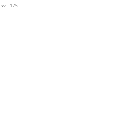
ews:
175