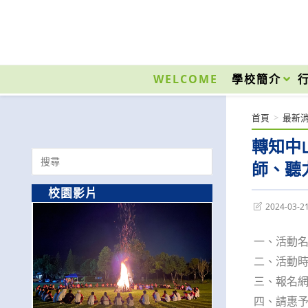
跳
轉
至
國立光復高級商工職業學校 National Kuangfu Commercial and Industrial Vocati
主
要
WELCOME
學校簡介
內
容
首頁
>
最新
轉知中
Search
師、聽
for:
校園影片
Post
2024-03-2
last
modified:
一、活動名
二、活動時間
三、報名網址:h
四、請惠