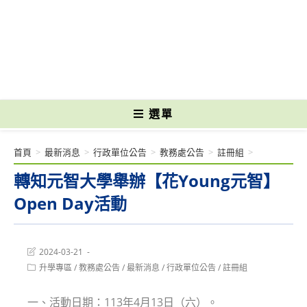
跳
轉
國立光復高級商工職業學校 National Kuangfu Commercial and Industrial
至
Vocational High School
主
要
內
容
選單
首頁
>
最新消息
>
行政單位公告
>
教務處公告
>
註冊組
>
轉知元智大學舉辦【花Young元智】
Open Day活動
Post
2024-03-21
last
Post
升學專區
/
教務處公告
/
最新消息
/
行政單位公告
/
註冊組
modified:
category:
一、活動日期：113年4月13日（六）。