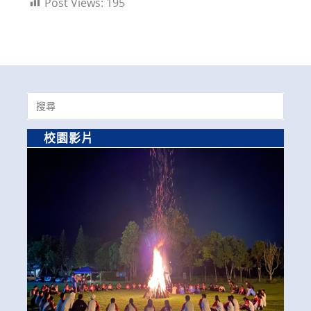
Post Views:
195
Search
for:
校園影片