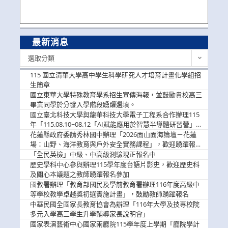
最新消息
最
選取分類
新
消
115 國立清華大學高中學生科學研究人才培育計畫化學組招
息
生簡章
國立東華大學特殊教育學系招生宣傳海報，並鼓勵貴校高三
畢業同學於分發入學階段踴躍選填。
國立臺北科技大學與龍華科技大學電子工程系合作辦理115
年「115.08.10~08.12「AI賦能應用於智慧半導體研習營」，
歡迎學生踴躍報名參加
花蓮縣政府委請秀林國中辦理「2026面山面海論壇－花蓮
場：山野、海洋教育與戶外安全實務課程」，歡迎踴躍報名
參加
「全民英檢」中級、中高級測驗現正報名中
歷史學科中心參與辦理115學年度台語片影史，歡迎歷史科
及關心本議題之教師踴躍報名參加
國教署辦理「教育部國民及學前教育署辦理116年度高級中
等學校教學卓越獎初選實施計畫」，鼓勵教師踴躍報名
中華民國全國家長教育協會為辦理「116年大學及技專校院
多元入學高三學生升學輔導家長說明會」
國家表演藝術中心國家兩廳院115學年度上學期「廳院學計