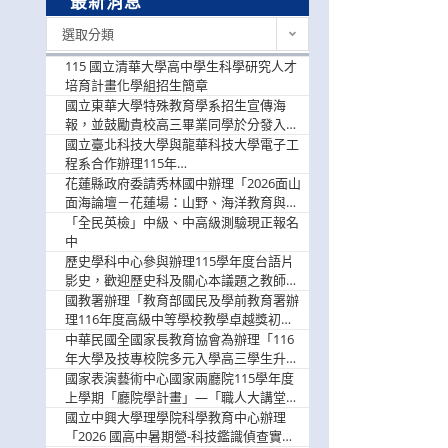
最新消息
最
選取分類
新
消
115 國立清華大學高中學生科學研究人才
息
培育計畫化學組招生簡章
國立東華大學特殊教育學系招生宣傳海
報，並鼓勵貴校高三畢業同學於分發入學
階段踴躍選填。
國立臺北科技大學與龍華科技大學電子工
程系合作辦理115年
「115.08.10~08.12「AI賦能應用於智慧半
花蓮縣政府委請秀林國中辦理「2026面山
導體研習營」，歡迎學生踴躍報名參加
面海論壇－花蓮場：山野、海洋教育與戶
外安全實務課程」，歡迎踴躍報名參加
「全民英檢」中級、中高級測驗現正報名
中
歷史學科中心參與辦理115學年度台語片
影史，歡迎歷史科及關心本議題之教師踴
躍報名參加
國教署辦理「教育部國民及學前教育署辦
理116年度高級中等學校教學卓越獎初選
實施計畫」，鼓勵教師踴躍報名
中華民國全國家長教育協會為辦理「116
年大學及技專校院多元入學高三學生升學
輔導家長說明會」
國家表演藝術中心國家兩廳院115學年度
上學期「廳院學計畫」—「職人大講堂」
及「一日體驗課程」，鼓勵踴躍報名參
國立中興大學理學院科學教育中心辦理
與。
「2026 國高中暑期營-科技鑑識偵查實戰