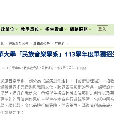
onal High School
行政單位
教學單位
招生資訊
網路服務
登入
消息
>
行政單位公告
>
教務處公告
>
註冊組
>
華大學「民族音樂學系」113學年度單獨招
Post
9
升學專區
/
教務處公告
/
最新消息
/
行政單位公告
/
註冊組
category:
民族音樂學系」劃分為【展演創作組】、【藝術管理組】，招收
所涵蓋世界多元音樂與舞蹈文化、跨界表演藝術的學系，課程設
教學等，提升自我信念，帶領學生探索跨域表演藝術之創作以及
一專多能的展演創作思維。學生在本系進行系統學習，包括中國
蕾舞、現代舞、文化品牌行銷策略、節慶策展、藝術文創商品設
招生訊息如下：