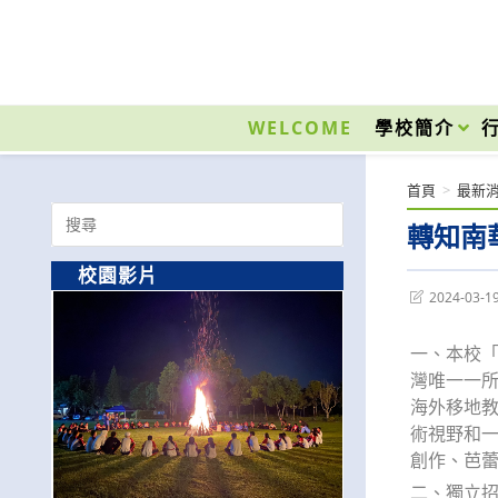
跳
轉
至
國立光復高級商工職業學校 National Kuangfu Commercial and Industrial Vocati
主
要
WELCOME
學校簡介
內
容
首頁
>
最新
Search
轉知南
for:
校園影片
Post
2024-03-1
last
modified:
一、本校「
灣唯一一
海外移地
術視野和
創作、芭
二、獨立