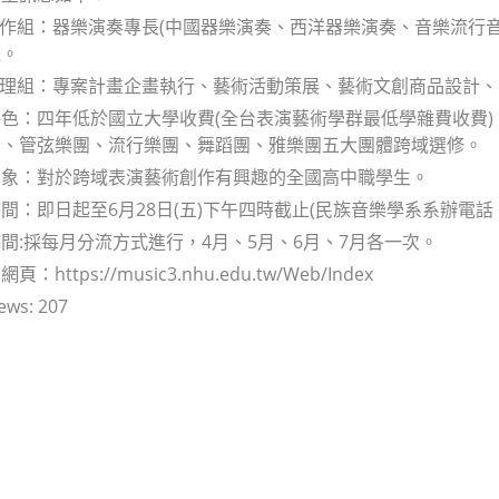
演創作組：器樂演奏專長(中國器樂演奏、西洋器樂演奏、音樂流行
長。
術管理組：專案計畫企畫執行、藝術活動策展、藝術文創商品設計
色：四年低於國立大學收費(全台表演藝術學群最低學雜費收費
團、管弦樂團、流行樂團、舞蹈團、雅樂團五大團體跨域選修。
對象：對於跨域表演藝術創作有興趣的全國高中職學生。
：即日起至6月28日(五)下午四時截止(民族音樂學系系辦電話：05-
間:採每月分流方式進行，4月、5月、6月、7月各一次。
https://music3.nhu.edu.tw/Web/Index
ews:
207