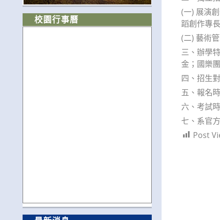
(一) 展
校園行事曆
蹈創作專
(二) 藝
三、辦學特
金；國樂
四、招生
五、報名時間
六、考試時
七、系官方網頁：
Post Vi