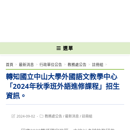
跳
轉
國立光復高級商工職業學校 National Kuangfu Commercial and Industrial
至
Vocational High School
主
要
內
容
選單
首頁
>
最新消息
>
行政單位公告
>
教務處公告
>
註冊組
>
轉知國立中山大學外國語文教學中心
「2024年秋季班外語進修課程」招生
資訊。
Post
Post
2024-09-02
教務處公告
/
最新消息
/
註冊組
last
category:
modified: