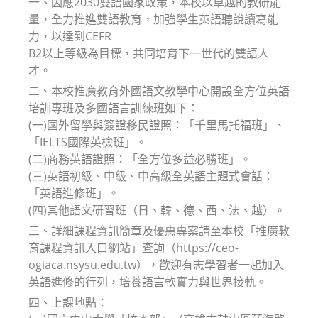
一、因應2030雙語國家政策，本校以卓越的教研能
量，全力推進雙語教育，加強學生英語聽說讀寫能
力，以達到CEFR
B2以上等級為目標，共同培育下一世代的雙語人
才。
二、本校推廣教育外國語文教學中心開設全方位英語
培訓專班及多國語言訓練班如下：
(一)國外留學與簽證移民證照：「千里馬托福班」、
「IELTS國際英檢班」。
(二)商務英語證照：「全方位多益必勝班」。
(三)英語初級、中級、中高級全英語主題式會話：
「英語進修班」。
(四)其他語文研習班（日、韓、德、西、法、越）。
三、詳細課程資訊簡章及優惠專案請至本校「推廣教
育課程資訊入口網站」查詢（https://ceo-
ogiaca.nsysu.edu.tw），歡迎有志學習者一起加入
英語進修的行列，培養語言軟實力與世界接軌。
四、上課地點：