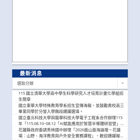
最新消息
最
選取分類
新
消
115 國立清華大學高中學生科學研究人才培育計畫化學組招
息
生簡章
國立東華大學特殊教育學系招生宣傳海報，並鼓勵貴校高三
畢業同學於分發入學階段踴躍選填。
國立臺北科技大學與龍華科技大學電子工程系合作辦理115
年「115.08.10~08.12「AI賦能應用於智慧半導體研習營」，
歡迎學生踴躍報名參加
花蓮縣政府委請秀林國中辦理「2026面山面海論壇－花蓮
場：山野、海洋教育與戶外安全實務課程」，歡迎踴躍報名