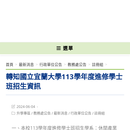
跳
轉
國立光復高級商工職業學校 National Kuangfu Commercial and Industrial
至
Vocational High School
主
要
內
容
選單
首頁
>
最新消息
>
行政單位公告
>
教務處公告
>
註冊組
>
轉知國立宜蘭大學113學年度進修學士
班招生資訊
Post
2024-06-04
last
Post
升學專區
/
教務處公告
/
最新消息
/
行政單位公告
/
註冊組
modified:
category:
一、本校113學年度進修學士班招生學系：休閒產業