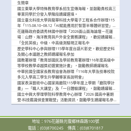
息
生簡章
國立東華大學特殊教育學系招生宣傳海報，並鼓勵貴校高三
畢業同學於分發入學階段踴躍選填。
國立臺北科技大學與龍華科技大學電子工程系合作辦理115
年「115.08.10~08.12「AI賦能應用於智慧半導體研習營」，
歡迎學生踴躍報名參加
花蓮縣政府委請秀林國中辦理「2026面山面海論壇－花蓮
場：山野、海洋教育與戶外安全實務課程」，歡迎踴躍報名
參加
「全民英檢」中級、中高級測驗現正報名中
歷史學科中心參與辦理115學年度台語片影史，歡迎歷史科
及關心本議題之教師踴躍報名參加
國教署辦理「教育部國民及學前教育署辦理116年度高級中
等學校教學卓越獎初選實施計畫」，鼓勵教師踴躍報名
中華民國全國家長教育協會為辦理「116年大學及技專校院
多元入學高三學生升學輔導家長說明會」
國家表演藝術中心國家兩廳院115學年度上學期「廳院學計
畫」—「職人大講堂」及「一日體驗課程」，鼓勵踴躍報名
參與。
國立中興大學理學院科學教育中心辦理「2026 國高中暑期
營-科技鑑識偵查實戰營」活動資訊，鼓勵學生踴躍報名參
加。
地址：976花蓮縣光復鄉林森路100號
電話：(03)8700245
傳真：(03)8701817