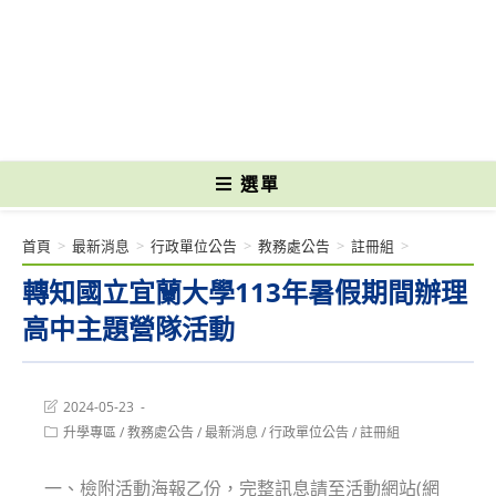
跳
轉
國立光復高級商工職業學校 National Kuangfu Commercial and Industrial
至
Vocational High School
主
要
內
容
選單
首頁
>
最新消息
>
行政單位公告
>
教務處公告
>
註冊組
>
轉知國立宜蘭大學113年暑假期間辦理
高中主題營隊活動
Post
2024-05-23
last
Post
升學專區
/
教務處公告
/
最新消息
/
行政單位公告
/
註冊組
modified:
category:
一、檢附活動海報乙份，完整訊息請至活動網站(網