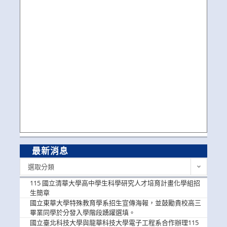
最新消息
最
選取分類
新
消
115 國立清華大學高中學生科學研究人才培育計畫化學組招
息
生簡章
國立東華大學特殊教育學系招生宣傳海報，並鼓勵貴校高三
畢業同學於分發入學階段踴躍選填。
國立臺北科技大學與龍華科技大學電子工程系合作辦理115