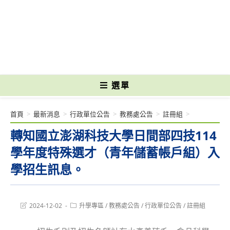
跳
轉
國立光復高級商工職業學校 National Kuangfu Commercial and Industrial
至
Vocational High School
主
要
內
容
選單
首頁
>
最新消息
>
行政單位公告
>
教務處公告
>
註冊組
>
轉知國立澎湖科技大學日間部四技114
學年度特殊選才（青年儲蓄帳戶組）入
學招生訊息。
Post
Post
2024-12-02
升學專區
/
教務處公告
/
行政單位公告
/
註冊組
last
category:
modified: