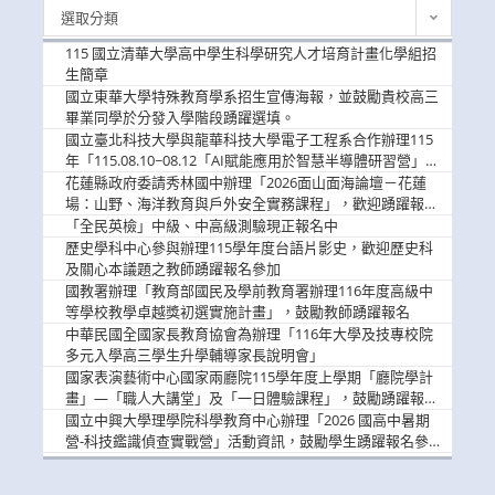
最
選取分類
新
消
115 國立清華大學高中學生科學研究人才培育計畫化學組招
息
生簡章
國立東華大學特殊教育學系招生宣傳海報，並鼓勵貴校高三
畢業同學於分發入學階段踴躍選填。
國立臺北科技大學與龍華科技大學電子工程系合作辦理115
年「115.08.10~08.12「AI賦能應用於智慧半導體研習營」，
歡迎學生踴躍報名參加
花蓮縣政府委請秀林國中辦理「2026面山面海論壇－花蓮
場：山野、海洋教育與戶外安全實務課程」，歡迎踴躍報名
參加
「全民英檢」中級、中高級測驗現正報名中
歷史學科中心參與辦理115學年度台語片影史，歡迎歷史科
及關心本議題之教師踴躍報名參加
國教署辦理「教育部國民及學前教育署辦理116年度高級中
等學校教學卓越獎初選實施計畫」，鼓勵教師踴躍報名
中華民國全國家長教育協會為辦理「116年大學及技專校院
多元入學高三學生升學輔導家長說明會」
國家表演藝術中心國家兩廳院115學年度上學期「廳院學計
畫」—「職人大講堂」及「一日體驗課程」，鼓勵踴躍報名
參與。
國立中興大學理學院科學教育中心辦理「2026 國高中暑期
營-科技鑑識偵查實戰營」活動資訊，鼓勵學生踴躍報名參
加。