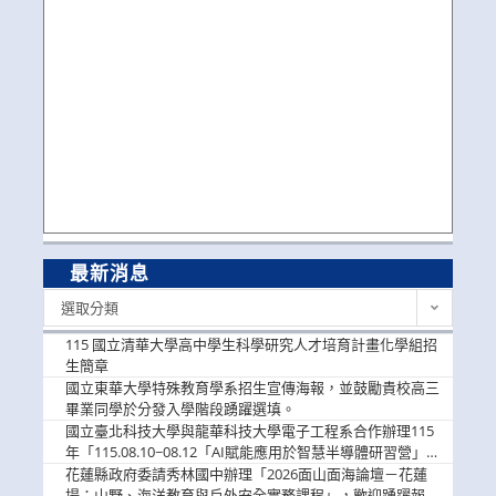
最新消息
最
選取分類
新
消
115 國立清華大學高中學生科學研究人才培育計畫化學組招
息
生簡章
國立東華大學特殊教育學系招生宣傳海報，並鼓勵貴校高三
畢業同學於分發入學階段踴躍選填。
國立臺北科技大學與龍華科技大學電子工程系合作辦理115
年「115.08.10~08.12「AI賦能應用於智慧半導體研習營」，
歡迎學生踴躍報名參加
花蓮縣政府委請秀林國中辦理「2026面山面海論壇－花蓮
場：山野、海洋教育與戶外安全實務課程」，歡迎踴躍報名