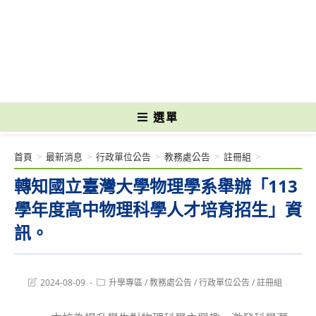
跳
轉
國立光復高級商工職業學校 National Kuangfu Commercial and Industrial
至
Vocational High School
主
要
內
容
選單
首頁
>
最新消息
>
行政單位公告
>
教務處公告
>
註冊組
>
轉知國立臺灣大學物理學系舉辦「113
學年度高中物理科學人才培育招生」資
訊。
Post
Post
2024-08-09
升學專區
/
教務處公告
/
行政單位公告
/
註冊組
last
category:
modified: