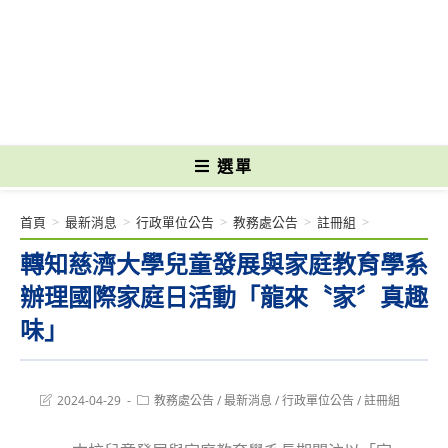
跳
轉
國立光復高級商工職業學校 National Kuangfu Commercial and Industrial
至
Vocational High School
主
要
內
容
選單
首頁
>
最新消息
>
行政單位公告
>
教務處公告
>
註冊組
>
轉知慈濟大學兒童發展與家庭教育學系
辦理國際家庭日活動「龍來〝家〞真趣
味」
Post
Post
2024-04-29
教務處公告
/
最新消息
/
行政單位公告
/
註冊組
last
category:
modified: