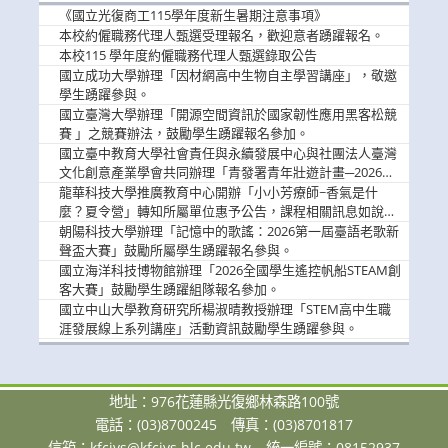
消
《國立光復商工115學年度新生暑期注意事項》
息
本校約僱職務代理人甄選受理報名，歡迎意者踴躍報名。
本校115 學年度約僱職務代理人甄選錄取公告
國立成功大學辦理「因材網高中生物自主學習講座」，敬邀
學生踴躍參與。
國立臺灣大學辦理「開源空間資訊於國家韌性應用黑客松競
賽 」之競賽辦法，鼓勵學生踴躍報名參加。
國立臺中教育大學社會責任與永續發展中心與社團法人臺灣
文化創意產業學會共同辦理「青發署青年壯遊計畫─2026臺
中舊城都市建築文化體驗」活動，敬邀學生踴躍報名參加，
龍華科技大學推廣教育中心開辦「小小芳療師~香氣是什
公告周知。
麼？夏令營」轉知所屬單位惠予公告，課程相關訊息如說
明。
朝陽科技大學辦理「記憶中的歌謠：2026第一屆臺語老歌新
聲盃大賽」鼓勵所屬學生踴躍報名參與。
國立海洋科技博物館辦理「2026全國學生遙控帆船STEAM創
客大賽」鼓勵學生踴躍組隊報名參加。
國立中山大學教育研究所楊淑晴教授辦理「STEM高中生職
涯發展線上系列講座」活動資訊鼓勵學生踴躍參與。
地址：976花蓮縣光復鄉林森路100號
電話：(03)8700245
傳真：(03)8701817
信箱：
kfcivs@kfcivs.hlc.edu.tw
統一編號：08152937