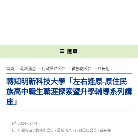
跳
轉
國立光復高級商工職業學校 National Kuangfu Commercial and Industrial
至
Vocational High School
主
要
內
容
選單
首頁
>
最新消息
>
行政單位公告
>
教務處公告
>
註冊組
>
轉知明新科技大學「左右逢原-原住民
族高中職生職涯探索暨升學輔導系列講
座」
Post
2024-03-14
last
Post
升學專區
/
教務處公告
/
最新消息
/
行政單位公告
/
註冊組
modified:
category: