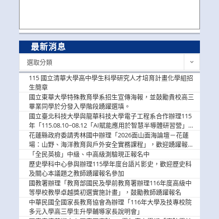
最新消息
最
選取分類
新
消
115 國立清華大學高中學生科學研究人才培育計畫化學組招
息
生簡章
國立東華大學特殊教育學系招生宣傳海報，並鼓勵貴校高三
畢業同學於分發入學階段踴躍選填。
國立臺北科技大學與龍華科技大學電子工程系合作辦理115
年「115.08.10~08.12「AI賦能應用於智慧半導體研習營」，
歡迎學生踴躍報名參加
花蓮縣政府委請秀林國中辦理「2026面山面海論壇－花蓮
場：山野、海洋教育與戶外安全實務課程」，歡迎踴躍報名
參加
「全民英檢」中級、中高級測驗現正報名中
歷史學科中心參與辦理115學年度台語片影史，歡迎歷史科
及關心本議題之教師踴躍報名參加
國教署辦理「教育部國民及學前教育署辦理116年度高級中
等學校教學卓越獎初選實施計畫」，鼓勵教師踴躍報名
中華民國全國家長教育協會為辦理「116年大學及技專校院
多元入學高三學生升學輔導家長說明會」