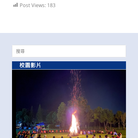
Post Views:
183
Search
for:
校園影片