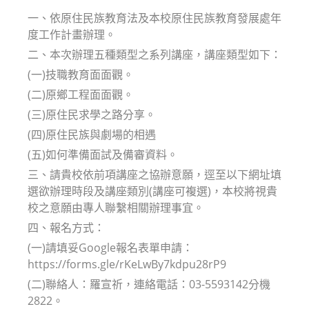
一、依原住民族教育法及本校原住民族教育發展處年
度工作計畫辦理。
二、本次辦理五種類型之系列講座，講座類型如下：
(一)技職教育面面觀。
(二)原鄉工程面面觀。
(三)原住民求學之路分享。
(四)原住民族與劇場的相遇
(五)如何準備面試及備審資料。
三、請貴校依前項講座之協辦意願，逕至以下網址填
選欲辦理時段及講座類別(講座可複選)，本校將視貴
校之意願由專人聯繫相關辦理事宜。
四、報名方式：
(一)請填妥Google報名表單申請：
https://forms.gle/rKeLwBy7kdpu28rP9
(二)聯絡人：羅宣祈，連絡電話：03-5593142分機
2822。