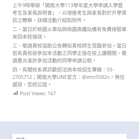
上午9時舉辦「開南大學113學年度大學申請入學暨
考生及家長說明會」，以增進考生與家長對於升學資
訊之瞭解，詳細活動介紹如附件。
二、當日於桃園火車站與桃園高鐵站備有免費接駁車
來回本校接送。
三、敬請貴校協助公告轉知貴校師生蒞臨參加。當日
若有貴校欲參加本活動之同學正值在校上課期間，敬
請惠允准許參加活動的同學申請公假。
四、有關校系資訊歡迎洽詢本校招生專線：03-
2705712；開南大學LINE官方：@zmc0582n。無任
感荷，至紉公誼。
Post Views:
167
Search