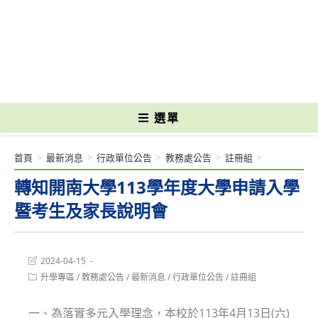
跳
轉
國立光復高級商工職業學校 National Kuangfu Commercial and Industrial
至
Vocational High School
主
要
內
容
選單
首頁
>
最新消息
>
行政單位公告
>
教務處公告
>
註冊組
>
轉知開南大學113學年度大學申請入學
暨考生及家長說明會
Post
2024-04-15
last
Post
升學專區
/
教務處公告
/
最新消息
/
行政單位公告
/
註冊組
modified:
category:
一、為落實多元入學理念，本校於113年4月13日(六)