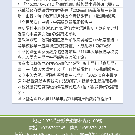
息
年「115.08.10~08.12「AI賦能應用於智慧半導體研習營」，
歡迎學生踴躍報名參加
花蓮縣政府委請秀林國中辦理「2026面山面海論壇－花蓮
場：山野、海洋教育與戶外安全實務課程」，歡迎踴躍報名
參加
「全民英檢」中級、中高級測驗現正報名中
歷史學科中心參與辦理115學年度台語片影史，歡迎歷史科
及關心本議題之教師踴躍報名參加
國教署辦理「教育部國民及學前教育署辦理116年度高級中
等學校教學卓越獎初選實施計畫」，鼓勵教師踴躍報名
中華民國全國家長教育協會為辦理「116年大學及技專校院
多元入學高三學生升學輔導家長說明會」
國家表演藝術中心國家兩廳院115學年度上學期「廳院學計
畫」—「職人大講堂」及「一日體驗課程」，鼓勵踴躍報名
參與。
國立中興大學理學院科學教育中心辦理「2026 國高中暑期
營-科技鑑識偵查實戰營」活動資訊，鼓勵學生踴躍報名參
加。
本校誠徵管理員職缺約僱職務代理人1位，歡迎意者踴躍報
名。
國立暨南國際大學115學年度第1學期推廣教育課程招生
地址：976花蓮縣光復鄉林森路100號
電話：(03)8700245
傳真：(03)8701817
信箱：
kfcivs@kfcivs.hlc.edu.tw
統一編號：08152937