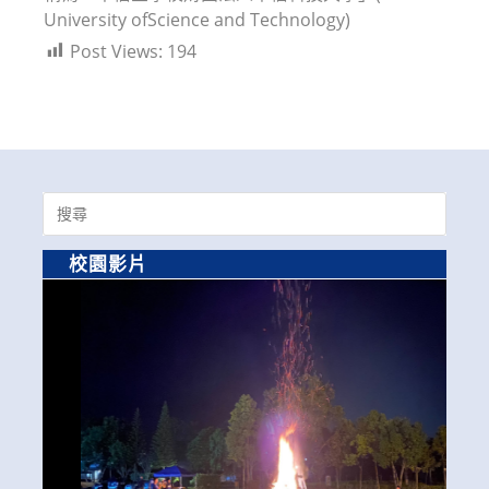
University ofScience and Technology)
Post Views:
194
Search
for:
校園影片