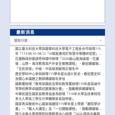
最新消息
最
選取分類
新
消
國立臺北科技大學與龍華科技大學電子工程系合作辦理115
息
年「115.08.10~08.12「AI賦能應用於智慧半導體研習營」，
歡迎學生踴躍報名參加
花蓮縣政府委請秀林國中辦理「2026面山面海論壇－花蓮
場：山野、海洋教育與戶外安全實務課程」，歡迎踴躍報名
參加
「全民英檢」中級、中高級測驗現正報名中
歷史學科中心參與辦理115學年度台語片影史，歡迎歷史科
及關心本議題之教師踴躍報名參加
國教署辦理「教育部國民及學前教育署辦理116年度高級中
等學校教學卓越獎初選實施計畫」，鼓勵教師踴躍報名
中華民國全國家長教育協會為辦理「116年大學及技專校院
多元入學高三學生升學輔導家長說明會」
國家表演藝術中心國家兩廳院115學年度上學期「廳院學計
畫」—「職人大講堂」及「一日體驗課程」，鼓勵踴躍報名
參與。
國立中興大學理學院科學教育中心辦理「2026 國高中暑期