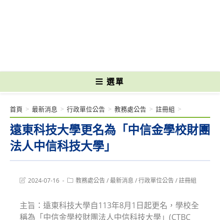
跳
轉
國立光復高級商工職業學校 National Kuangfu Commercial and Industrial
至
Vocational High School
主
要
內
容
選單
首頁
>
最新消息
>
行政單位公告
>
教務處公告
>
註冊組
>
遠東科技大學更名為「中信金學校財團
法人中信科技大學」
Post
Post
2024-07-16
教務處公告
/
最新消息
/
行政單位公告
/
註冊組
last
category:
modified:
主旨：遠東科技大學自113年8月1日起更名，學校全
稱為「中信金學校財團法人中信科技大學」(CTBC