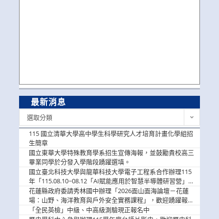
最新消息
最
選取分類
新
消
115 國立清華大學高中學生科學研究人才培育計畫化學組招
息
生簡章
國立東華大學特殊教育學系招生宣傳海報，並鼓勵貴校高三
畢業同學於分發入學階段踴躍選填。
國立臺北科技大學與龍華科技大學電子工程系合作辦理115
年「115.08.10~08.12「AI賦能應用於智慧半導體研習營」，
歡迎學生踴躍報名參加
花蓮縣政府委請秀林國中辦理「2026面山面海論壇－花蓮
場：山野、海洋教育與戶外安全實務課程」，歡迎踴躍報名
參加
「全民英檢」中級、中高級測驗現正報名中