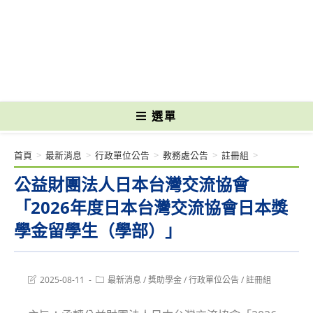
跳
轉
國立光復高級商工職業學校 National Kuangfu Commercial and Industrial
至
Vocational High School
主
要
內
容
選單
首頁
>
最新消息
>
行政單位公告
>
教務處公告
>
註冊組
>
公益財團法人日本台灣交流協會
「2026年度日本台灣交流協會日本獎
學金留學生（學部）」
Post
Post
2025-08-11
最新消息
/
獎助學金
/
行政單位公告
/
註冊組
last
category:
modified: