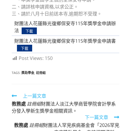
二、請詳核申請資格,以求公正。
三、請於八月十日前送本寺,逾期恕不受理。
財團法人花蓮縣光復鄉保安寺115年獎學金申請辦
法
下載
財團法人花蓮縣光復鄉保安寺115年獎學金申請書
下載
Post Views:
150
TAGS:
獎助學金
,
註冊組
Read
上一篇文章
教務處
註冊組
財團法人淡江大學商管學院會計學系
more
分發入學新生獎學金相關資訊。
articles
下一篇文章
教務處
註冊組
財團法人罕見疾病基金會「2026罕見