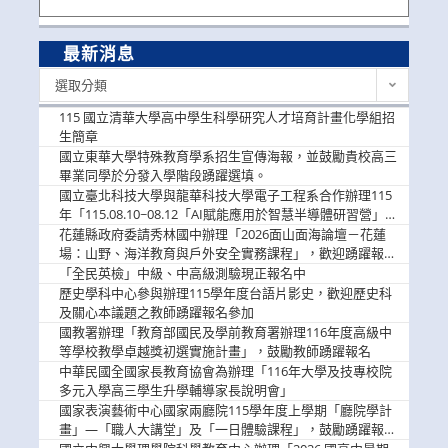
最新消息
最
選取分類
新
消
115 國立清華大學高中學生科學研究人才培育計畫化學組招
息
生簡章
國立東華大學特殊教育學系招生宣傳海報，並鼓勵貴校高三
畢業同學於分發入學階段踴躍選填。
國立臺北科技大學與龍華科技大學電子工程系合作辦理115
年「115.08.10~08.12「AI賦能應用於智慧半導體研習營」，
歡迎學生踴躍報名參加
花蓮縣政府委請秀林國中辦理「2026面山面海論壇－花蓮
場：山野、海洋教育與戶外安全實務課程」，歡迎踴躍報名
參加
「全民英檢」中級、中高級測驗現正報名中
歷史學科中心參與辦理115學年度台語片影史，歡迎歷史科
及關心本議題之教師踴躍報名參加
國教署辦理「教育部國民及學前教育署辦理116年度高級中
等學校教學卓越獎初選實施計畫」，鼓勵教師踴躍報名
中華民國全國家長教育協會為辦理「116年大學及技專校院
多元入學高三學生升學輔導家長說明會」
國家表演藝術中心國家兩廳院115學年度上學期「廳院學計
畫」—「職人大講堂」及「一日體驗課程」，鼓勵踴躍報名
參與。