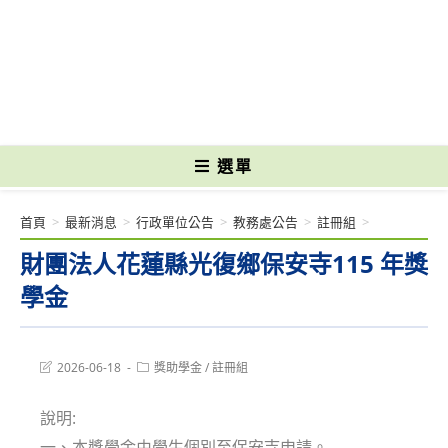
跳
轉
國立光復高級商工職業學校 National Kuangfu Commercial and Industrial
至
Vocational High School
主
要
內
容
選單
首頁
>
最新消息
>
行政單位公告
>
教務處公告
>
註冊組
>
財團法人花蓮縣光復鄉保安寺115 年獎
學金
Post
Post
2026-06-18
獎助學金
/
註冊組
last
category:
modified:
說明:
一、本獎學金由學生個別至保安寺申請。