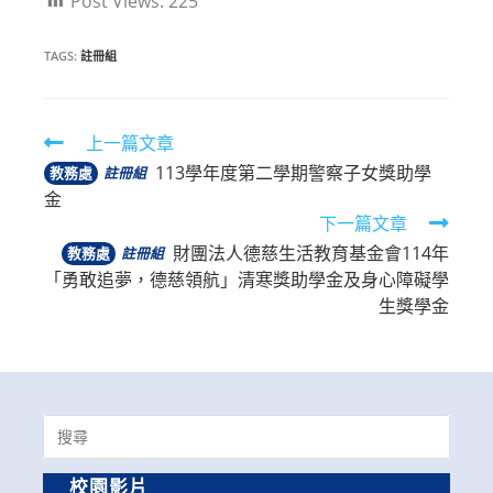
Post Views:
225
TAGS:
註冊組
Read
上一篇文章
113學年度第二學期警察子女獎助學
more
教務處
註冊組
金
articles
下一篇文章
財團法人德慈生活教育基金會114年
教務處
註冊組
「勇敢追夢，德慈領航」清寒獎助學金及身心障礙學
生獎學金
Search
for:
校園影片