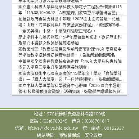
畢業同學於分發入學階段踴躍選填。
國立臺北科技大學與龍華科技大學電子工程系合作辦理115
年「115.08.10~08.12「AI賦能應用於智慧半導體研習營」，
歡迎學生踴躍報名參加
花蓮縣政府委請秀林國中辦理「2026面山面海論壇－花蓮
場：山野、海洋教育與戶外安全實務課程」，歡迎踴躍報名
參加
「全民英檢」中級、中高級測驗現正報名中
歷史學科中心參與辦理115學年度台語片影史，歡迎歷史科
及關心本議題之教師踴躍報名參加
國教署辦理「教育部國民及學前教育署辦理116年度高級中
等學校教學卓越獎初選實施計畫」，鼓勵教師踴躍報名
中華民國全國家長教育協會為辦理「116年大學及技專校院
多元入學高三學生升學輔導家長說明會」
國家表演藝術中心國家兩廳院115學年度上學期「廳院學計
畫」—「職人大講堂」及「一日體驗課程」，鼓勵踴躍報名
參與。
國立中興大學理學院科學教育中心辦理「2026 國高中暑期
營-科技鑑識偵查實戰營」活動資訊，鼓勵學生踴躍報名參
加。
地址：976花蓮縣光復鄉林森路100號
電話：(03)8700245
傳真：(03)8701817
信箱：
kfcivs@kfcivs.hlc.edu.tw
統一編號：08152937
網站地圖
隱私權保護
安全政策