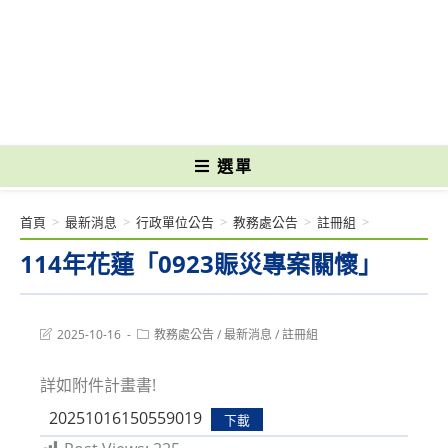
跳
轉
國立光復高級商工職業學校 National Kuangfu Commercial and Industrial
至
Vocational High School
主
要
內
容
選單
首頁
>
最新消息
>
行政單位公告
>
教務處公告
>
註冊組
>
114年花蓮「0923賑災專案關懷」
Post
Post
2025-10-16
教務處公告
/
最新消息
/
註冊組
last
category:
modified:
詳如附件計畫書!
20251016150559019
下載