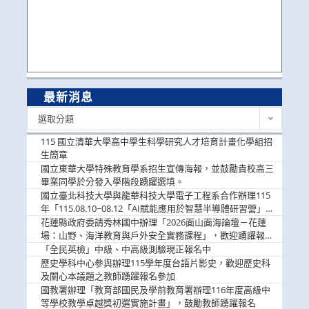
最新消息
最
選取分類
新
消
115 國立清華大學高中學生科學研究人才培育計畫化學組招
息
生簡章
國立東華大學特殊教育學系招生宣傳海報，並鼓勵貴校高三
畢業同學於分發入學階段踴躍選填。
國立臺北科技大學與龍華科技大學電子工程系合作辦理115
年「115.08.10~08.12「AI賦能應用於智慧半導體研習營」，
歡迎學生踴躍報名參加
花蓮縣政府委請秀林國中辦理「2026面山面海論壇－花蓮
場：山野、海洋教育與戶外安全實務課程」，歡迎踴躍報名
參加
「全民英檢」中級、中高級測驗現正報名中
歷史學科中心參與辦理115學年度台語片影史，歡迎歷史科
及關心本議題之教師踴躍報名參加
國教署辦理「教育部國民及學前教育署辦理116年度高級中
等學校教學卓越獎初選實施計畫」，鼓勵教師踴躍報名