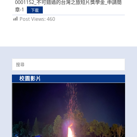
0001152_不可錯過的台灣之旅短片獎學金_申請簡
章-1
下載
Post Views:
460
Search
for:
校園影片