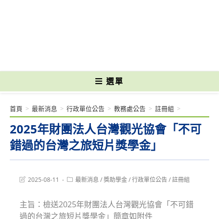
跳
轉
國立光復高級商工職業學校 National Kuangfu Commercial and Industrial
至
Vocational High School
主
要
內
容
選單
首頁
>
最新消息
>
行政單位公告
>
教務處公告
>
註冊組
>
2025年財團法人台灣觀光協會「不可
錯過的台灣之旅短片獎學金」
Post
Post
2025-08-11
最新消息
/
獎助學金
/
行政單位公告
/
註冊組
last
category:
modified:
主旨：檢送2025年財團法人台灣觀光協會「不可錯
過的台灣之旅短片獎學金」簡章如附件