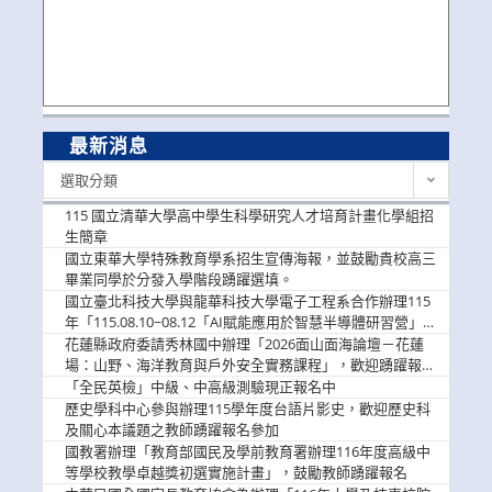
最新消息
最
選取分類
新
消
115 國立清華大學高中學生科學研究人才培育計畫化學組招
息
生簡章
國立東華大學特殊教育學系招生宣傳海報，並鼓勵貴校高三
畢業同學於分發入學階段踴躍選填。
國立臺北科技大學與龍華科技大學電子工程系合作辦理115
年「115.08.10~08.12「AI賦能應用於智慧半導體研習營」，
歡迎學生踴躍報名參加
花蓮縣政府委請秀林國中辦理「2026面山面海論壇－花蓮
場：山野、海洋教育與戶外安全實務課程」，歡迎踴躍報名
參加
「全民英檢」中級、中高級測驗現正報名中
歷史學科中心參與辦理115學年度台語片影史，歡迎歷史科
及關心本議題之教師踴躍報名參加
國教署辦理「教育部國民及學前教育署辦理116年度高級中
等學校教學卓越獎初選實施計畫」，鼓勵教師踴躍報名