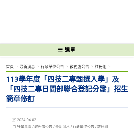
跳
轉
國立光復高級商工職業學校 National Kuangfu Commercial and Industrial
至
Vocational High School
主
要
內
容
選單
首頁
>
最新消息
>
行政單位公告
>
教務處公告
>
註冊組
>
113學年度「四技二專甄選入學」及
「四技二專日間部聯合登記分發」招生
簡章修訂
Post
2024-04-02
last
Post
升學專區
/
教務處公告
/
最新消息
/
行政單位公告
/
註冊組
modified:
category: