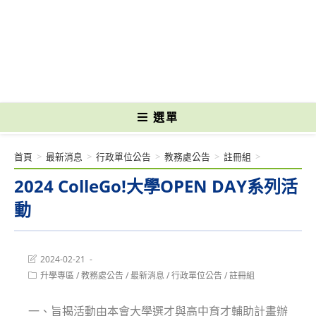
跳
轉
國立光復高級商工職業學校 National Kuangfu Commercial and Industrial
至
Vocational High School
主
要
內
容
選單
首頁
>
最新消息
>
行政單位公告
>
教務處公告
>
註冊組
>
2024 ColleGo!大學OPEN DAY系列活
動
Post
2024-02-21
last
Post
升學專區
/
教務處公告
/
最新消息
/
行政單位公告
/
註冊組
modified:
category:
一、旨揭活動由本會大學選才與高中育才輔助計畫辦