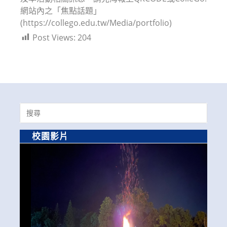
網站內之「焦點話題」
(https://collego.edu.tw/Media/portfolio)
Post Views:
204
Search
for:
校園影片