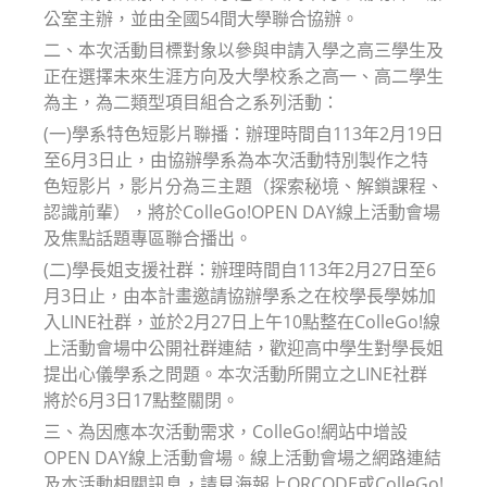
公室主辦，並由全國54間大學聯合協辦。
二、本次活動目標對象以參與申請入學之高三學生及
正在選擇未來生涯方向及大學校系之高一、高二學生
為主，為二類型項目組合之系列活動：
(一)學系特色短影片聯播：辦理時間自113年2月19日
至6月3日止，由協辦學系為本次活動特別製作之特
色短影片，影片分為三主題（探索秘境、解鎖課程、
認識前輩），將於ColleGo!OPEN DAY線上活動會場
及焦點話題專區聯合播出。
(二)學長姐支援社群：辦理時間自113年2月27日至6
月3日止，由本計畫邀請協辦學系之在校學長學姊加
入LINE社群，並於2月27日上午10點整在ColleGo!線
上活動會場中公開社群連結，歡迎高中學生對學長姐
提出心儀學系之問題。本次活動所開立之LINE社群
將於6月3日17點整關閉。
三、為因應本次活動需求，ColleGo!網站中增設
OPEN DAY線上活動會場。線上活動會場之網路連結
及本活動相關訊息，請見海報上QRCODE或ColleGo!