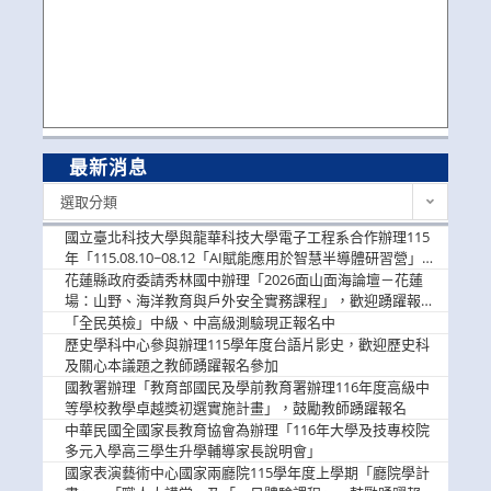
最新消息
最
選取分類
新
消
國立臺北科技大學與龍華科技大學電子工程系合作辦理115
息
年「115.08.10~08.12「AI賦能應用於智慧半導體研習營」，
歡迎學生踴躍報名參加
花蓮縣政府委請秀林國中辦理「2026面山面海論壇－花蓮
場：山野、海洋教育與戶外安全實務課程」，歡迎踴躍報名
參加
「全民英檢」中級、中高級測驗現正報名中
歷史學科中心參與辦理115學年度台語片影史，歡迎歷史科
及關心本議題之教師踴躍報名參加
國教署辦理「教育部國民及學前教育署辦理116年度高級中
等學校教學卓越獎初選實施計畫」，鼓勵教師踴躍報名
中華民國全國家長教育協會為辦理「116年大學及技專校院
多元入學高三學生升學輔導家長說明會」
國家表演藝術中心國家兩廳院115學年度上學期「廳院學計