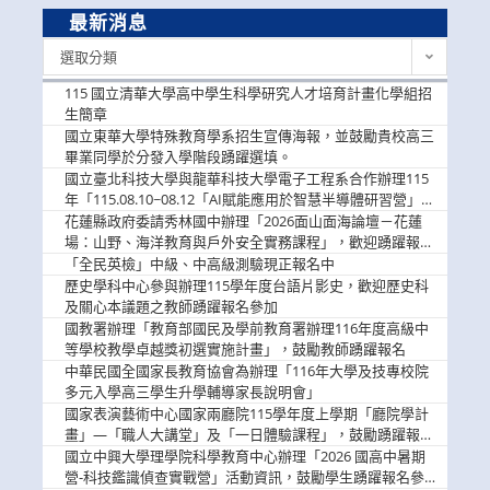
最新消息
最
選取分類
新
消
115 國立清華大學高中學生科學研究人才培育計畫化學組招
息
生簡章
國立東華大學特殊教育學系招生宣傳海報，並鼓勵貴校高三
畢業同學於分發入學階段踴躍選填。
國立臺北科技大學與龍華科技大學電子工程系合作辦理115
年「115.08.10~08.12「AI賦能應用於智慧半導體研習營」，
歡迎學生踴躍報名參加
花蓮縣政府委請秀林國中辦理「2026面山面海論壇－花蓮
場：山野、海洋教育與戶外安全實務課程」，歡迎踴躍報名
參加
「全民英檢」中級、中高級測驗現正報名中
歷史學科中心參與辦理115學年度台語片影史，歡迎歷史科
及關心本議題之教師踴躍報名參加
國教署辦理「教育部國民及學前教育署辦理116年度高級中
等學校教學卓越獎初選實施計畫」，鼓勵教師踴躍報名
中華民國全國家長教育協會為辦理「116年大學及技專校院
多元入學高三學生升學輔導家長說明會」
國家表演藝術中心國家兩廳院115學年度上學期「廳院學計
畫」—「職人大講堂」及「一日體驗課程」，鼓勵踴躍報名
參與。
國立中興大學理學院科學教育中心辦理「2026 國高中暑期
營-科技鑑識偵查實戰營」活動資訊，鼓勵學生踴躍報名參