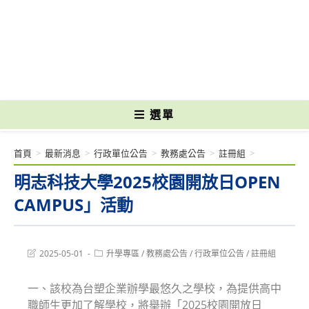
跳
轉
國立光復高級商工職業學校 National Kuangfu Commercial and Industrial
至
Vocational High School
主
要
內
容
選單
首頁
>
最新消息
>
行政單位公告
>
教務處公告
>
註冊組
>
明志科技大學2025校園開放日OPEN
CAMPUS」活動
Post
Post
2025-05-01
升學專區
/
教務處公告
/
行政單位公告
/
註冊組
last
category:
modified:
一、該校為台塑企業辦學最悠久之學校，為提供高中
職師生更加了解學校，將舉辦「2025校園開放日