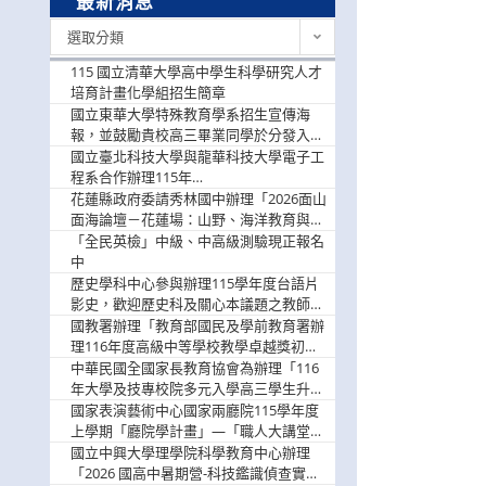
最新消息
最
選取分類
新
消
115 國立清華大學高中學生科學研究人才
息
培育計畫化學組招生簡章
國立東華大學特殊教育學系招生宣傳海
報，並鼓勵貴校高三畢業同學於分發入學
階段踴躍選填。
國立臺北科技大學與龍華科技大學電子工
程系合作辦理115年
「115.08.10~08.12「AI賦能應用於智慧半
花蓮縣政府委請秀林國中辦理「2026面山
導體研習營」，歡迎學生踴躍報名參加
面海論壇－花蓮場：山野、海洋教育與戶
外安全實務課程」，歡迎踴躍報名參加
「全民英檢」中級、中高級測驗現正報名
中
歷史學科中心參與辦理115學年度台語片
影史，歡迎歷史科及關心本議題之教師踴
躍報名參加
國教署辦理「教育部國民及學前教育署辦
理116年度高級中等學校教學卓越獎初選
實施計畫」，鼓勵教師踴躍報名
中華民國全國家長教育協會為辦理「116
年大學及技專校院多元入學高三學生升學
輔導家長說明會」
國家表演藝術中心國家兩廳院115學年度
上學期「廳院學計畫」—「職人大講堂」
及「一日體驗課程」，鼓勵踴躍報名參
國立中興大學理學院科學教育中心辦理
與。
「2026 國高中暑期營-科技鑑識偵查實戰