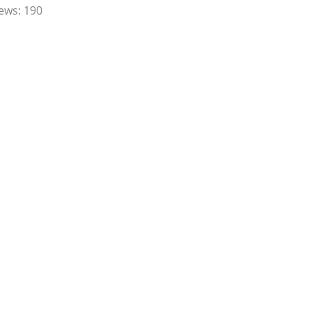
ews:
190