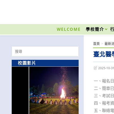
跳
轉
至
國立光復高級商工職業學校 National Kuangfu Commercial and Industrial Vocati
主
要
WELCOME
學校簡介
內
容
首頁
>
最新
Search
臺北醫
for:
校園影片
Post
2025-10-3
last
modified:
一、報名日期
二、簡章已於
三、考試日期
四、報考
五、聯絡電話