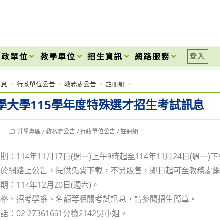
onal High School
行政單位
教學單位
招生資訊
網路服務
登入
消息
>
行政單位公告
>
教務處公告
>
註冊組
>
學大學115學年度特殊選才招生考試訊息
Post
1
升學專區
/
教務處公告
/
行政單位公告
/
註冊組
category:
：114年11月17日(週一)上午9時起至114年11月24日(週一)
網路上公告，提供免費下載，不另販售，即日起可至教務處網頁(https
：114年12月20日(週六)。
資格、招考學系、名額等相關考試訊息，請參閱招生簡章。
：02-27361661分機2142吳小姐。