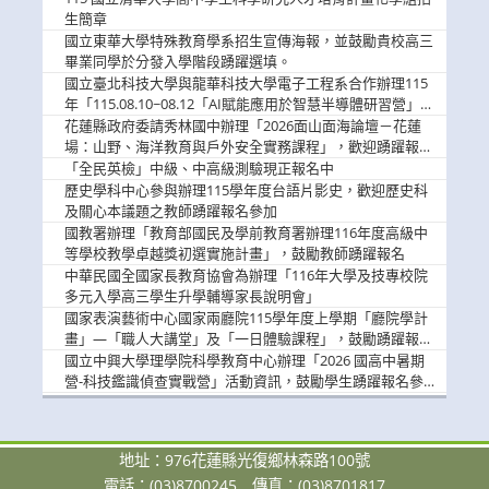
息
生簡章
國立東華大學特殊教育學系招生宣傳海報，並鼓勵貴校高三
畢業同學於分發入學階段踴躍選填。
國立臺北科技大學與龍華科技大學電子工程系合作辦理115
年「115.08.10~08.12「AI賦能應用於智慧半導體研習營」，
歡迎學生踴躍報名參加
花蓮縣政府委請秀林國中辦理「2026面山面海論壇－花蓮
場：山野、海洋教育與戶外安全實務課程」，歡迎踴躍報名
參加
「全民英檢」中級、中高級測驗現正報名中
歷史學科中心參與辦理115學年度台語片影史，歡迎歷史科
及關心本議題之教師踴躍報名參加
國教署辦理「教育部國民及學前教育署辦理116年度高級中
等學校教學卓越獎初選實施計畫」，鼓勵教師踴躍報名
中華民國全國家長教育協會為辦理「116年大學及技專校院
多元入學高三學生升學輔導家長說明會」
國家表演藝術中心國家兩廳院115學年度上學期「廳院學計
畫」—「職人大講堂」及「一日體驗課程」，鼓勵踴躍報名
參與。
國立中興大學理學院科學教育中心辦理「2026 國高中暑期
營-科技鑑識偵查實戰營」活動資訊，鼓勵學生踴躍報名參
加。
地址：976花蓮縣光復鄉林森路100號
電話：(03)8700245
傳真：(03)8701817