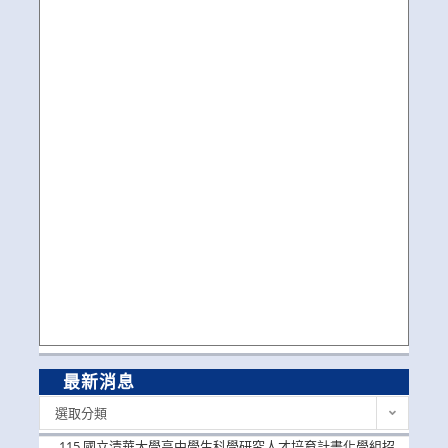
最新消息
最
選取分類
新
消
115 國立清華大學高中學生科學研究人才培育計畫化學組招