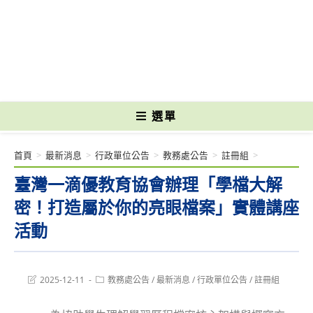
跳
轉
國立光復高級商工職業學校 National Kuangfu Commercial and Industrial
至
Vocational High School
主
要
內
容
選單
首頁
>
最新消息
>
行政單位公告
>
教務處公告
>
註冊組
>
臺灣一滴優教育協會辦理「學檔大解
密！打造屬於你的亮眼檔案」實體講座
活動
Post
Post
2025-12-11
教務處公告
/
最新消息
/
行政單位公告
/
註冊組
last
category:
modified: